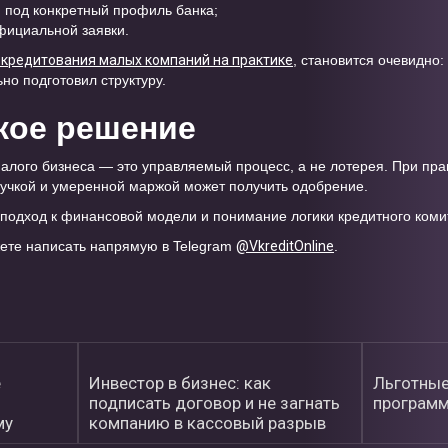
и под конкретный профиль банка;
фициальной заявки.
кредитования малых компаний на практике
, становится очевидно:
ьно подготовил структуру.
кое решение
лого бизнеса — это управляемый процесс, а не лотерея. При пра
ручкой и умеренной маржой может получить одобрение.
подход к финансовой модели и понимание логики кредитного коми
жете написать напрямую в Telegram
@VkreditOnline
.
е
Инвестор в бизнес: как
Льготные
подписать договор и не загнать
программ
му
компанию в кассовый разрыв