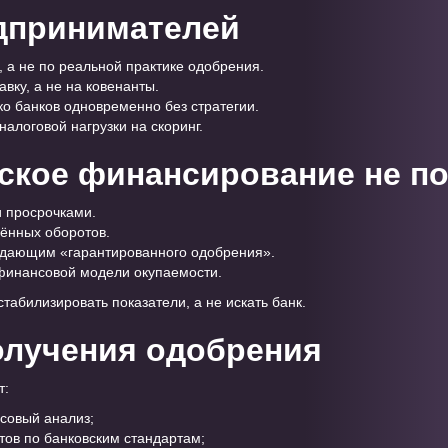
дпринимателей
 а не по реальной практике одобрения.
вку, а не на ковенанты.
ко банков одновременно без стратегии.
алоговой нагрузки на скоринг.
ское финансирование не п
 просрочками.
ённых оборотов.
дающим «гарантированного одобрения».
финансовой модели окупаемости.
стабилизировать показатели, а не искать банк.
олучения одобрения
т:
совый анализ;
ов по банковским стандартам;