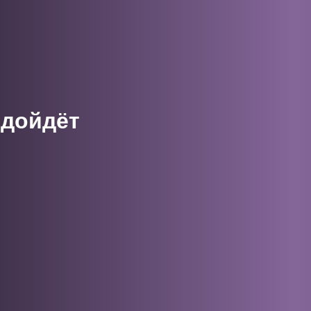
одойдёт