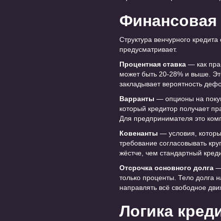
Финансовая 
Структура венчурного кредита
предусматривает.
Процентная ставка
— как пра
может быть 20-28% и выше. Это
закладывает вероятность дефо
Варранты
— опционы на покуп
который кредитор получает пр
Для предпринимателя это комп
Ковенанты
— условия, которы
требование согласовывать кру
жёстче, чем стандартный креди
Отсрочка основного долга
— 
только проценты. Тело долга н
направлять всё свободное дви
Логика креди