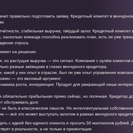
ачит правильно подготовить заявку. Кредитный комитет в венчурно
ке.
отчётности, стабильная выручка, твёрдый залог. Кредитный комитет
а, насколько команда способна реализовать план, есть ли уже тре
ждение спроса.
лияют на решение:
 но растущая выручка — это сигнал. Компания с нулём клиентов 
ьно разные заёмщики в глазах венчурного кредитора.
, какой у них опыт в отрасли, был ли уже опыт управления компан
изнес — это весомый аргумент.
намика роста, конкуренция. Продукт для умирающей ниши интерес
 обязательно прибыльная прямо сейчас, но логичная. Кредитор до
ет обслуживать долг.
 не быть в классическом смысле. Но интеллектуальная собственнос
 — всё это может выступать залогом в рамках венчурного кредита
дить с идеей без единого клиента и просить 50 миллионов рублей.
твует в реальности, а не только в презентации.