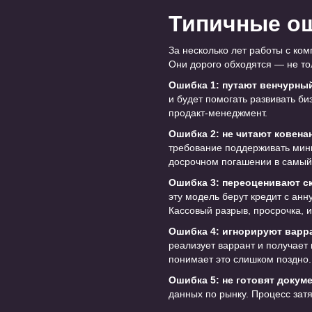
Типичные о
За несколько лет работы с ко
Они дорого обходятся — не тол
Ошибка 1: путают венчурны
и будет помогать развивать би
продакт-менеджмент.
Ошибка 2: не читают ковена
требование поддерживать мини
досрочном погашении в самый
Ошибка 3: переоценивают ск
эту модель берут кредит с ан
Кассовый разрыв, просрочка, 
Ошибка 4: игнорируют варр
реализует варрант и получает 
понимает это слишком поздно.
Ошибка 5: не готовят докум
данных по рынку. Процесс зат