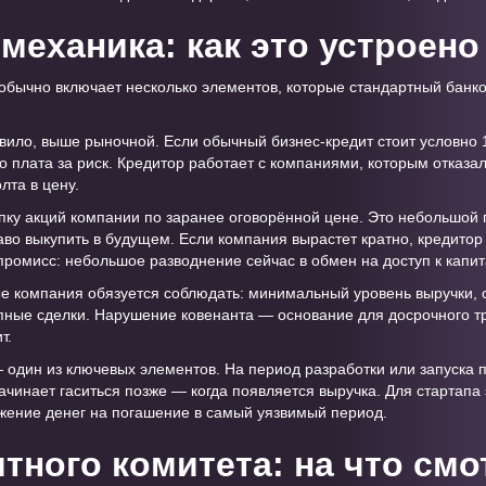
механика: как это устроено
 обычно включает несколько элементов, которые стандартный банко
вило, выше рыночной. Если обычный бизнес-кредит стоит условно 
 плата за риск. Кредитор работает с компаниями, которым отказал
лта в цену.
ку акций компании по заранее оговорённой цене. Это небольшой
аво выкупить в будущем. Если компания вырастет кратно, кредитор
ромисс: небольшое разводнение сейчас в обмен на доступ к капит
е компания обязуется соблюдать: минимальный уровень выручки, 
пные сделки. Нарушение ковенанта — основание для досрочного тр
т.
один из ключевых элементов. На период разработки или запуска 
ачинает гаситься позже — когда появляется выручка. Для стартапа 
жение денег на погашение в самый уязвимый период.
тного комитета: на что смо