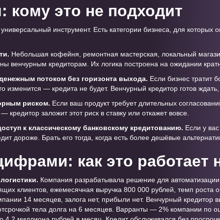
: кому это не подходит
универсальный инструмент. Есть категории бизнеса, для которых о
ти.
Небольшая кофейня, ремонтная мастерская, локальный магаз
ны венчурным кредиторам. Их логика построена на ожидании кратн
денежным потоком без горизонта выхода.
Если бизнес тратит б
это изменится — кредита не будет. Венчурный кредитор готов ждать,
орным риском.
Если ваш продукт требует длительных согласований
— кредитор заложит этот риск в ставку или откажет вовсе.
доступ к классическому банковскому кредитованию.
Если у вас
едит дороже. Брать его тогда, когда есть более дешёвые альтерна
цифрами: как это работает 
 логистики.
Компания разрабатывала решение для автоматизации 
их клиентов, ежемесячная выручка 800 000 рублей, темп роста о
мпании 14 месяцев, залога нет, прибыли нет. Венчурный кредитор 
отсрочкой тела долга на 6 месяцев. Варранты — 2% компании по о
о 4,2 миллиона рублей в месяц. Кредит обслуживался без просроч