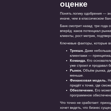
оценке
Понять логику одобрения — зн
иначе, чем в классическом бан
Банк смотрит назад: три года 
вперёд: каков потенциал рынк
клиенты, рост метрик, подтвер
Ключевые факторы, которые в
Трекшн.
Даже небольшая,
клиентами — принципиал
Команда.
Кто основатели
уже строил и продавал б
Рынок.
Объём рынка, ди
меньше.
Финансовая модель.
Не
придёт к точке, где смож
Обеспечение.
Его может
программное обеспечение
Что точно не сработает: прихо
хочет видеть, что бизнес сущес