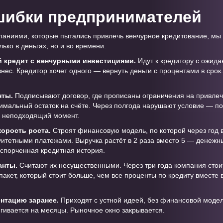
шибки предпринимателей
мпаниями, которые пытались привлечь венчурное кредитование, мы 
ько в деньгах, но и во времени.
й кредит с венчурными инвестициями.
Идут к кредитору с ожидан
знес. Кредитор хочет одного — вернуть деньги с процентами в срок
нты.
Подписывают договор, где прописаны ограничения на привлеч
мальный остаток на счёте. Через полгода нарушают условие — п
 неподходящий момент.
орость роста.
Строят финансовую модель, по которой через год в
нуитетными платежами. Выручка растёт в 2 раза вместо 5 — денежн
испорченная кредитная история.
анты.
Считают их несущественными. Через три года компания стои
пакет, который стоит больше, чем все проценты по кредиту вместе
ентацию заранее.
Приходят с устной идеей, без финансовой модели
ягивается на месяцы. Рыночное окно закрывается.