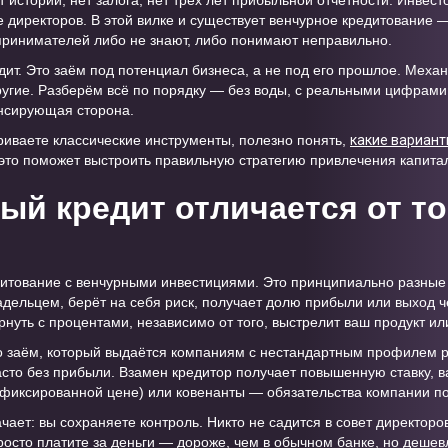
 истории, нет залога, нет трёх лет прибыльной отчётности. Инвесто
е директоров. В этой вилке и существует венчурное кредитование 
принимателей либо не знают, либо понимают неправильно.
дит. Это заём под потенциал бизнеса, а не под его прошлое. Меха
ругие. Разберём всё по порядку — без воды, с реальными цифрами 
ансирующая сторона.
иваете классические инструменты, полезно понять,
какие вариант
то поможет выстроить правильную стратегию привлечения капита
ый кредит отличается от то
итование с венчурными инвестициями. Это принципиально разные 
адельцем, берёт на себя риск, получает долю прибыли или выход ч
ернуть с процентами, независимо от того, выстрелит ваш продукт или
 заём, который выдаётся компаниям с нестандартным профилем рис
асто без прибыли. Взамен кредитор получает повышенную ставку, в
 фиксированной цене) или ковенанты — обязательства компании п
ает: вы сохраняете контроль. Никто не садится в совет директоров
осто платите за деньги — дороже, чем в обычном банке, но дешевл