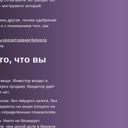
р готов войти, но требует 30-
— инструмент, который
ника другая, логика одобрения
и с пониманием того, как
ы кредитования бизнеса
ла.
го, что вы
вещи. Инвестор входит в
ерез продажу. Кредитор даёт
 нет.
ка: без твёрдого залога, без
арранты на акции (опцион на
о определённым показателям.
. Никто не блокирует
е, чем ценой доли в бизнесе.