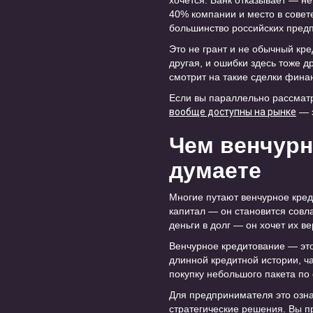
хочется. Банк отказывает — нет
40% компании и место в совет
большинство российских пред
Это не грант и не обычный кре
другая, и ошибки здесь тоже д
смотрит на такие сделки фин
Если вы параллельно рассматр
вообще доступны на рынке
— э
Чем венчурн
думаете
Многие путают венчурное кред
капитал — он становится совл
деньги в долг — он хочет их в
Венчурное кредитование — это
длинной кредитной истории, ч
покупку небольшого пакета по
Для предпринимателя это означ
стратегические решения. Вы пр