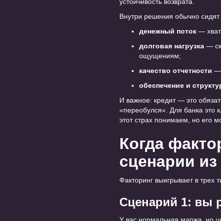
устойчивость возврата.
Внутри решения обычно сидят 
денежный поток
— хват
долговая нагрузка
— ск
ощущениям;
качество отчетности
— 
обеспечение и структу
И важное: кредит — это обязат
«переобулся». Для банка это 
этот страх понимаем, но его м
Когда факто
сценарии из
Факторинг выигрывает в трех т
Сценарий 1: вы р
У вас нормальная маржа, но ци