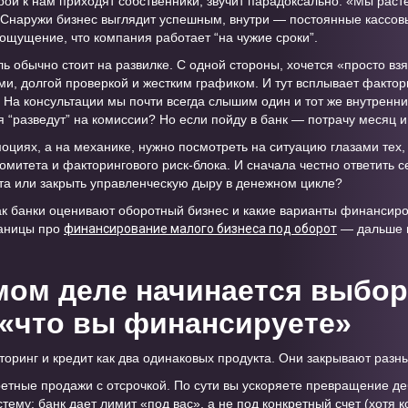
рой к нам приходят собственники, звучит парадоксально: «Мы расте
т». Снаружи бизнес выглядит успешным, внутри — постоянные кассо
ощущение, что компания работает “на чужие сроки”.
 обычно стоит на развилке. С одной стороны, хочется «просто взя
ми, долгой проверкой и жестким графиком. И тут всплывает фактор
. На консультации мы почти всегда слышим один и тот же внутренни
 “разведут” на комиссии? Но если пойду в банк — потрачу месяц и 
моциях, а на механике, нужно посмотреть на ситуацию глазами тех
митета и факторингового риск-блока. И сначала честно ответить с
та или закрыть управленческую дыру в денежном цикле?
как банки оценивают оборотный бизнес и какие варианты финансир
раницы про
финансирование малого бизнеса под оборот
— дальше в
амом деле начинается выбор
 «что вы финансируете»
ринг и кредит как два одинаковых продукта. Они закрывают разны
тные продажи с отсрочкой. По сути вы ускоряете превращение де
ему: банк дает лимит «под вас», а не под конкретный счет (хотя 