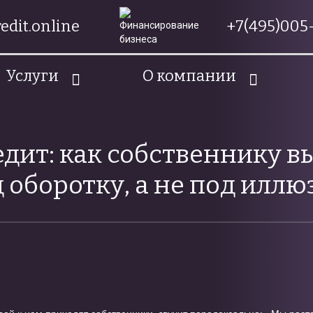
edit.online
+7(495)005-
Услуги
О компании
едит: как собственнику в
 оборотку, а не под илл