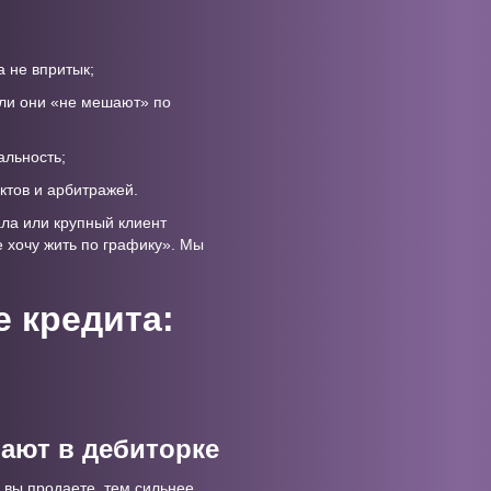
 не впритык;
сли они «не мешают» по
альность;
ктов и арбитражей.
ала или крупный клиент
 хочу жить по графику». Мы
 кредита:
вают в дебиторке
 вы продаете, тем сильнее