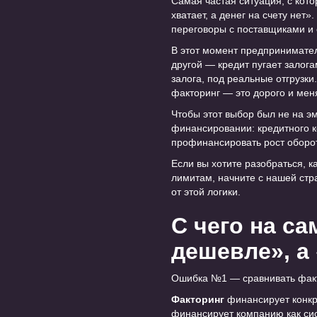
Самая частая ситуация, с кото
хватает, а денег на счету не
переговоры с поставщиками и 
В этот момент предприниматель
другой — кредит пугает залога
залога, под реальные отгрузки
факторинг — это дорого и меня
Чтобы этот выбор был не на э
финансировании: кредитного ко
профинансировать рост оборо
Если вы хотите разобраться, 
лимитам, начните с нашей ст
от этой логики.
С чего на с
дешевле», а
Ошибка №1 — сравнивать факто
Факторинг
финансирует конкре
финансирует компанию как сист