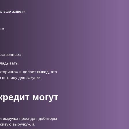
ольше живет».
ом;
ественных»;
кладывать.
кторинга» и делает вывод, что
 пятницу для закупки,
кредит могут
ли выручка просядет, дебиторы
асивую выручку», а