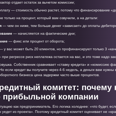
фактор отдает остаток за вычетом комиссии;
оплату — стоимость обычно растет, потому что финансирование «д
е только на процент, который вам озвучили, а на детали:
я
— чем он ниже, тем больше денег «зависает» до оплаты дебитор
ование
— начисляется на фактические дни;
ание
— фикс или процент от оборота;
— у вас может быть 20 клиентов, но профинансируют только 3 «кач
 при регрессе риск неплатежа остается на вас, и это тоже надо за
ловушка. Собственник сравнивает «ставку кредита» и «комиссию фа
Но если кредит вы получите через 4-6 недель, а деньги вам нужны в
оборотного бизнеса цена задержки часто выше процентов.
кредитный комитет: почему 
е прибыльной компании
туацию как предприниматель. Его логика холоднее: «что будет, ес
к уедет из проекта». Поэтому кредитный комитет оценивает не «кр