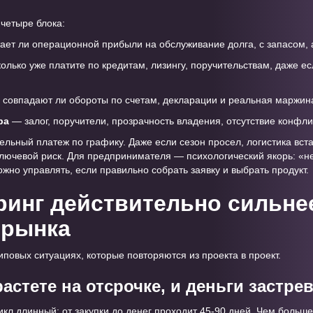
четыре блока:
ает ли операционной прибыли на обслуживание долга, с запасом, а
олько уже платите по кредитам, лизингу, поручительствам, даже е
совпадают ли обороты по счетам, декларации и реальная маржин
ра
— залог, поручители, прозрачность владения, отсутствие конфли
ельный платеж по графику. Даже если сезон просел, логистика вст
ключевой риск. Для предпринимателя — психологический якорь: «не
ожно управлять, если правильно собрать заявку и выбрать продукт.
ринг действительно сильнее
 рынка
иповых ситуациях, которые повторяются из проекта в проект.
астете на отсрочке, и деньги застре
кл длинный: от закупки до денег проходит 45-90 дней. Чем больше