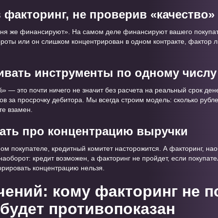
в факторинг, не проверив «качество»
ня же финансируют». На самом деле финансируют вашего покупат
роты или он слишком концентрирован в одном контракте, фактор ли
ивать инструменты по одному числу
 — это почти ничего не значит без расчета на реальный срок дене
ов за просрочку дебитора. Мы всегда строим модель: сколько рубл
те взамен.
вать про концентрацию выручки
ном покупателе, кредитный комитет насторожится. А факторинг, нао
наоборот: кредит возможен, а факторинг не пройдет, если покупател
норировать концентрацию нельзя.
чений: кому факторинг не п
 будет противопоказан