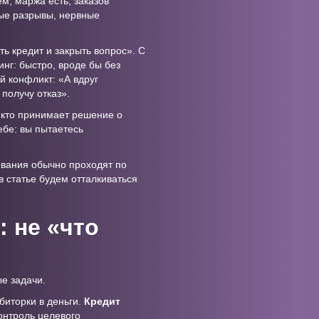
м, маржа есть, заказов
вые разрывы, нервные
ть кредит и закрыть вопрос». С
инг: быстро, вроде бы без
й конфликт: «А вдруг
получу отказ».
, кто принимает решение о
ебе: вы пытаетесь
ования обычно проходят по
 статье будем отталкиваться
: не «что
е задачи.
биторки в деньги.
Кредит
контроль целевого