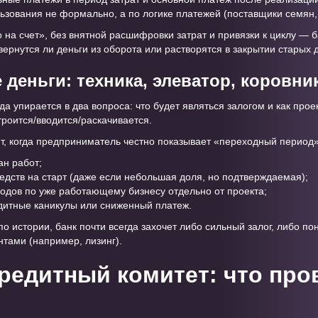
ьзования не формально, а по логике платежей (поставщики семян,
о на счет», без внятной расшифровки затрат и привязки к циклу —
 вернутся ли деньги из оборота или растворятся в закрытии старых 
деньги: техника, элеватор, коровник
да упирается в два вопроса: что будет являться залогом и как прое
троится/вводится/раскачивается.
т, когда предприниматель честно показывает «переходный период»
ан работ;
едств на старт (даже если небольшая доля, но подтверждаемая);
ходов по уже работающему бизнесу отдельно от проекта;
едитные каникулы или сниженный платеж.
по истории, банк почти всегда захочет либо сильный залог, либо по
нтами (например, лизинг).
кредитный комитет: что про