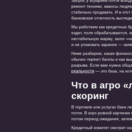
Запрос у аграриев почти всегд
ремонт техники, авансы людям
стабильно продавать. И в это
банковская отчетность выгляди
Мы работаем как кредитные бр
ездит, поля обрабатываются, к
нестабильную маржу, залог «н
и не упаковать заранее — заяв
Ниже разберем, какая финансо
обычно теряют баллы и как выс
разрыва. Если вам нужна обща
реальности
— это база, на ко
Что в агро 
скоринг
В торговле или услугах банк 
поток. В агро ровной картинки 
потом период ожидания, затем
Кредитный комитет смотрит на