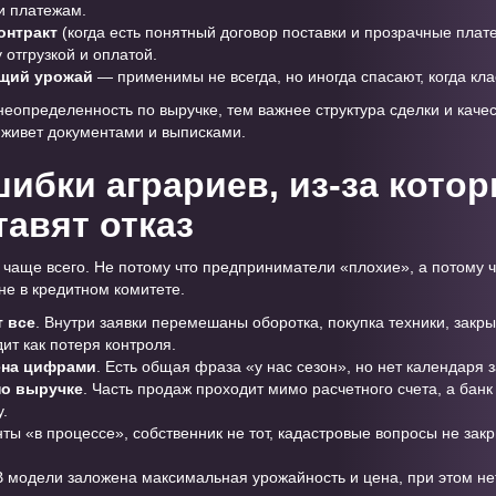
и платежам.
онтракт
(когда есть понятный договор поставки и прозрачные плат
отгрузкой и оплатой.
ущий урожай
— применимы не всегда, но иногда спасают, когда кла
еопределенность по выручке, тем важнее структура сделки и качес
к живет документами и выписками.
ибки аграриев, из-за кото
тавят отказ
х чаще всего. Не потому что предприниматели «плохие», а потому 
 не в кредитном комитете.
т все
. Внутри заявки перемешаны оборотка, покупка техники, закры
ит как потеря контроля.
ена цифрами
. Есть общая фраза «у нас сезон», но нет календаря 
по выручке
. Часть продаж проходит мимо расчетного счета, а бан
.
нты «в процессе», собственник не тот, кадастровые вопросы не зак
 В модели заложена максимальная урожайность и цена, при этом не