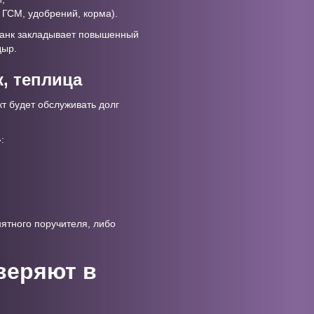
 ГСМ, удобрений, корма).
 банк закладывает повышенный
дыр.
, теплица
кт будет обслуживать долг
:
нятного поручителя, либо
веряют в