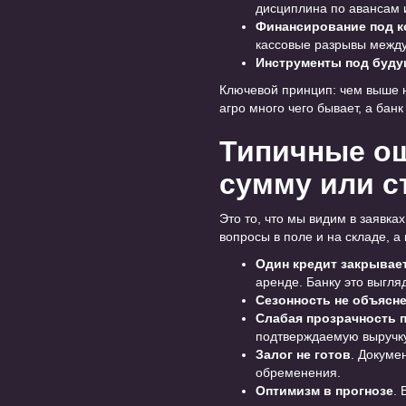
дисциплина по авансам 
Финансирование под к
кассовые разрывы между 
Инструменты под буд
Ключевой принцип: чем выше н
агро много чего бывает, а бан
Типичные ош
сумму или с
Это то, что мы видим в заявка
вопросы в поле и на складе, а
Один кредит закрывае
аренде. Банку это выгляд
Сезонность не объясн
Слабая прозрачность 
подтверждаемую выручку
Залог не готов
. Докуме
обременения.
Оптимизм в прогнозе
.