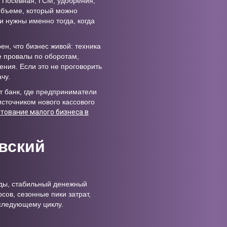
. Посевная, ГСМ, удобрения,
 объеме, который можно
и нужны именно тогда, когда
н, что бизнес живой: техника
ые провалы по оборотам,
ния. Если это не проговорить
чу.
т банк, где предприниматели
источником нового кассового
тование малого бизнеса в
овский
оды, стабильный денежный
рсов, сезонные пики затрат,
 следующему циклу.