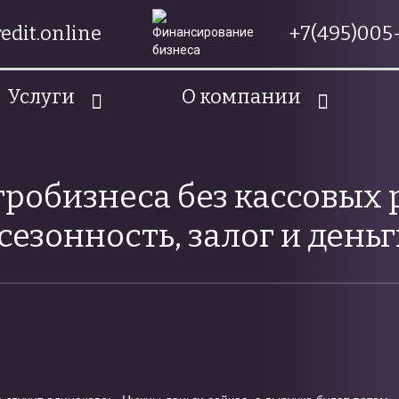
edit.online
+7(495)005-
Услуги
О компании
робизнеса без кассовых р
сезонность, залог и день