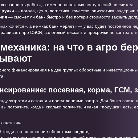
«сезонность работ», а именно денежных поступлений по счетам.
ыручки
— погода, цена, логистика, качество, эпизоотика, задержки
ния
— сможет ли банк быстро и без потери стоимости закрыть долг
«как хочется», а не «как банк меряет» — у вас будет постоянное н
спрашивает про DSCR, залоговый дисконт и просрочки по контрагент
еханика: на что в агро бер
рывают
рного финансирования на две группы: оборотные и инвестиционн
га.
сирование: посевная, корма, ГСМ, 
ежду затратами сегодня и поступлениями завтра. Для банка важно н
 вы потратите, когда и сколько получите, и какая «подушка» есть, 
лядит так:
й кредит на пополнение оборотных средств;
ьные платежи в период затрат и основной платеж после реализации