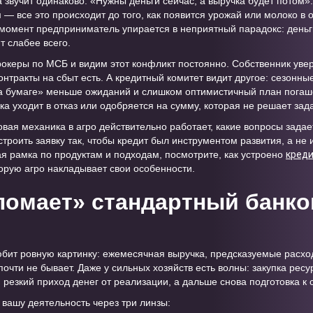
а звучит одинаково: «Нужны деньги сейчас, а выручка будет потом»
 — все это происходит до того, как появится урожай или молоко в
т момент предприниматель упирается в неприятный парадокс: деньг
т слабее всего.
океры по МСБ и видим этот конфликт постоянно. Собственник увере
онтракты на сбыт есть. А кредитный комитет видит другое: сезонн
а бумаге» меньше ожиданий и слишком оптимистичный план погаше
ка уходит в отказ или одобряется на сумму, которая не решает зада
вая механика в агро действительно работает, какие вопросы задае
троить заявку так, чтобы кредит был инструментом развития, а не 
я рамка по продуктам и подходам, посмотрите, как устроено
креди
торую агро накладывает свои особенности.
«ломает» стандартный банк
любит ровную картинку: ежемесячная выручка, предсказуемые расх
почти не бывает. Даже у сильных хозяйств есть волны: закупка ресу
 резкий приход денег от реализации, а дальше снова подготовка к
 вашу деятельность через три линзы: