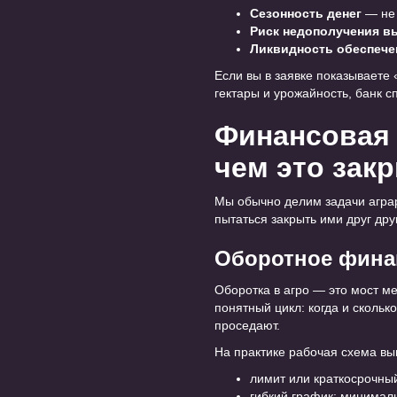
Сезонность денег
— не 
Риск недополучения в
Ликвидность обеспече
Если вы в заявке показываете 
гектары и урожайность, банк 
Финансовая м
чем это зак
Мы обычно делим задачи агра
пытаться закрыть ими друг дру
Оборотное финан
Оборотка в агро — это мост м
понятный цикл: когда и сколько
проседают.
На практике рабочая схема выг
лимит или краткосрочны
гибкий график: минимал