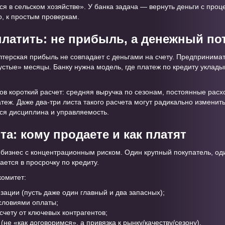
ся в сельском хозяйстве». У банка задача — вернуть деньги с про
о, к простым проверкам.
платить: не прибыль, а денежный по
лтерская прибыль не совпадает с деньгами на счету. Предпринимат
устые» месяцы. Банку нужна модель, где платеж по кредиту уклады
в короткий расчет: средняя выручка по сезонам, постоянные рас
теж. Даже два-три листа такого расчета могут радикально изменит
тся дисциплина и управляемость.
та: кому продаете и как платят
, бизнес с концентрационным риском. Один крупный покупатель, од
ется в просрочку по кредиту.
комитет:
зации (пусть даже один главный и два запасных);
словиями оплаты;
счету от ключевых контрагентов;
не «как договоримся», а привязка к рынку/качеству/сезону).