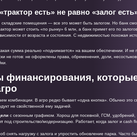
 «трактор есть» не равно «залог есть
 складские помещения — все это может быть залогом. Но банк смот
рактор может стоить «по рынку» 6 млн, а банк примет его по залог
исимости от возраста и состояния. С недвижимостью похожая исто
 какая сумма реально «поднимается» на вашем обеспечении. И не п
ки не готов: не оформлены права, обременения, доли, несостыковк
ки.
 финансирования, которые
агро
ем комбинации. В агро редко бывает «одна кнопка». Обычно это св
дукт не свойственной ему задачей.
цели
с сезонным графиком. Хорош для посевной, ГСМ, удобрений, 
ит
под строительство/модернизацию. Работает, когда залог и cash f
об снять нагрузку с залога и упростить обновление парка. Часто 