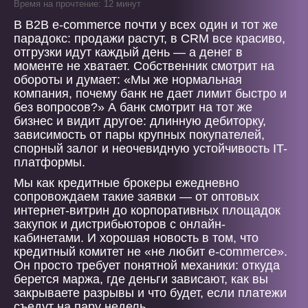
Время на прочтение: 12 минут
В B2B e-commerce почти у всех один и тот же
парадокс: продажи растут, в CRM все красиво,
отгрузки идут каждый день — а денег в
моменте не хватает. Собственник смотрит на
обороты и думает: «Мы же нормальная
компания, почему банк не дает лимит быстро и
без вопросов?» А банк смотрит на тот же
бизнес и видит другое: длинную дебиторку,
зависимость от пары крупных покупателей,
спорный залог и неочевидную устойчивость IT-
платформы.
Мы как кредитные брокеры ежедневно
сопровождаем такие заявки — от оптовых
интернет-витрин до корпоративных площадок
закупок и дистрибьюторов с онлайн-
кабинетами. И хорошая новость в том, что
кредитный комитет не «не любит e-commerce».
Он просто требует понятной механики: откуда
берется маржа, где деньги зависают, как вы
закрываете разрывы и что будет, если платежи
съедут на пару недель.