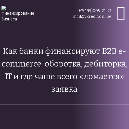
+7(495)005-21-21
mail@vkredit.online
Как банки финансируют B2B e-
commerce: оборотка, дебиторка,
IT и где чаще всего «ломается»
заявка