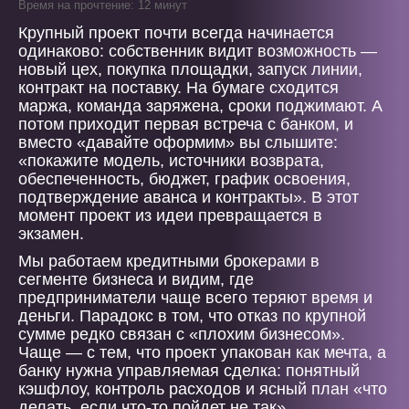
Время на прочтение: 12 минут
Крупный проект почти всегда начинается
одинаково: собственник видит возможность —
новый цех, покупка площадки, запуск линии,
контракт на поставку. На бумаге сходится
маржа, команда заряжена, сроки поджимают. А
потом приходит первая встреча с банком, и
вместо «давайте оформим» вы слышите:
«покажите модель, источники возврата,
обеспеченность, бюджет, график освоения,
подтверждение аванса и контракты». В этот
момент проект из идеи превращается в
экзамен.
Мы работаем кредитными брокерами в
сегменте бизнеса и видим, где
предприниматели чаще всего теряют время и
деньги. Парадокс в том, что отказ по крупной
сумме редко связан с «плохим бизнесом».
Чаще — с тем, что проект упакован как мечта, а
банку нужна управляемая сделка: понятный
кэшфлоу, контроль расходов и ясный план «что
делать, если что-то пойдет не так».