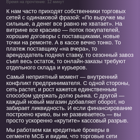
Время на прочтение: 12 минут
К нам часто приходят собственники торговых
сетей с одинаковой фразой: «По выручке мы
сильные, а денег все равно не хватает». На
витрине все красиво — поток покупателей,
хорошие договоры с поставщиками, новые
точки на ремонте. А в кассе вечно тонко. То
платеж поставщику «на вчера», то
арендодатель поднял ставку, то сезонный завоз
съел весь остаток, то онлайн-заказы требуют
отдельного склада и курьеров.
Самый неприятный момент — внутренний
конфликт предпринимателя. С одной стороны,
сеть растет, и рост кажется единственным
способом удержать долю рынка. С другой —
каждый новый магазин добавляет оборот, но
забирает ликвидность. И если финансирование
построено криво, вы не развиваетесь — вы
просто ускоренно «крутите» кассовый разрыв.
Мы работаем как кредитные брокеры в
сегменте МСБ и видим, что торговые сети