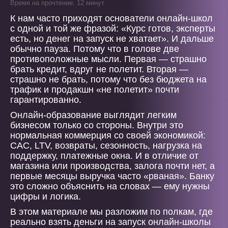
Время на прочтение: 12 минут
К нам часто приходят основатели онлайн-школ
с одной и той же фразой: «Курс готов, эксперты
есть, но денег на запуск не хватает». И дальше
обычно пауза. Потому что в голове две
противоположные мысли. Первая — страшно
брать кредит, вдруг не полетит. Вторая —
страшно не брать, потому что без бюджета на
трафик и продакшн «не полетит» почти
гарантированно.
Онлайн-образование выглядит легким
бизнесом только со стороны. Внутри это
нормальная коммерция со своей экономикой:
CAC, LTV, возвраты, сезонность, нагрузка на
поддержку, платежные окна. И в отличие от
магазина или производства, залога почти нет, а
первые месяцы выручка часто «рваная». Банку
это сложно объяснить на словах — ему нужны
цифры и логика.
В этом материале мы разложим по полкам, где
реально взять деньги на запуск онлайн-школы