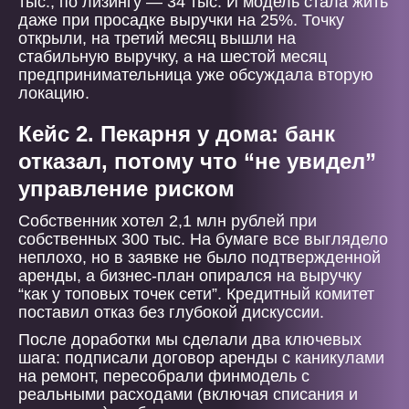
тыс., по лизингу — 34 тыс. И модель стала жить
даже при просадке выручки на 25%. Точку
открыли, на третий месяц вышли на
стабильную выручку, а на шестой месяц
предпринимательница уже обсуждала вторую
локацию.
Кейс 2. Пекарня у дома: банк
отказал, потому что “не увидел”
управление риском
Собственник хотел 2,1 млн рублей при
собственных 300 тыс. На бумаге все выглядело
неплохо, но в заявке не было подтвержденной
аренды, а бизнес-план опирался на выручку
“как у топовых точек сети”. Кредитный комитет
поставил отказ без глубокой дискуссии.
После доработки мы сделали два ключевых
шага: подписали договор аренды с каникулами
на ремонт, пересобрали финмодель с
реальными расходами (включая списания и