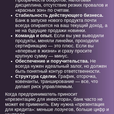
Прозрачность оборотов, налоговая
дисциплина, отсутствие резких провалов и
«красных зон» по счетам.
Стабильность действующего бизнеса.
Банк в запуске нового продукта почти
всегда опирается на ваш текущий доход, а
не на будущие продажи новинки.
Команда и опыт.
Если вы уже выводили
продукты, меняли линейки, проходили
сертификацию — это плюс. Если вы
«впервые в жизни» и сразу просите
крупную сумму — минус.
Обеспечение и поручительства.
Не
всегда нужен идеальный залог, но должен
быть понятный контур ответственности.
Структура сделки.
График, отсрочка,
ковенанты, транширование — все, что
делает риск управляемым.
Когда предприниматель приносит
«презентацию для инвестора», банк часто не
может ее применить. Ему нужна «презентация
для кредита»: меньше лозунгов, больше цифр и