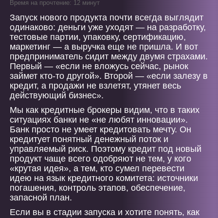
Время на прочтение: 12 минут
Запуск нового продукта почти всегда выглядит
одинаково: деньги уже уходят — на разработку,
тестовые партии, упаковку, сертификацию,
маркетинг — а выручка еще не пришла. И вот
предприниматель сидит между двумя страхами.
Первый — «если не вложусь сейчас, рынок
займет кто-то другой». Второй — «если залезу в
кредит, а продажи не взлетят, утянет весь
действующий бизнес».
Мы как кредитные брокеры видим, что в таких
ситуациях банки не «не любят инновации».
Банк просто не умеет кредитовать мечту. Он
кредитует понятный денежный поток и
управляемый риск. Поэтому кредит под новый
продукт чаще всего одобряют не тем, у кого
«крутая идея», а тем, кто сумел перевести
идею на язык кредитного комитета: источники
погашения, контроль этапов, обеспечение,
запасной план.
Если вы в стадии запуска и хотите понять, как