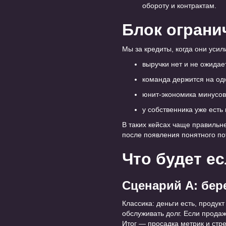
обороту и контрактам.
Блок ограни
Мы за кредиты, когда они усил
выручки нет и не ожидае
команда держится на одн
юнит-экономика минусова
у собственника уже есть
В таких кейсах чаще правильн
после появления понятного по
Что будет е
Сценарий А: бер
Классика: деньги есть, продук
обслуживать долг. Если продаж
Итог — просадка метрик и стре