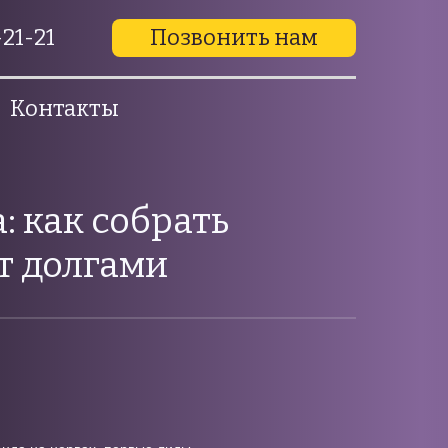
21-21
Позвонить нам
Контакты
: как собрать
т долгами