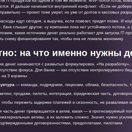
ли IT-продуктов на одном и том же моменте. MVP почти готов, ком
аются. И дальше начинается внутренний конфликт: «Если не добе
правильно — проект тоже умрет, но уже от долгов и кассовых разры
расходы идут сегодня, а выручка, если повезет, придет позже. И ко
, банк слышит другое: «у компании пока нет устойчивого потока, а 
зложим, какие источники денег реально работают для запуска IT-про
ать схему финансирования так, чтобы она не ломала экономику.
тно: на что именно нужны д
ии денег начинаются с размытых формулировок. «На разработку», «
отсутствие фокуса. Для банка — как отсутствие контролируемого бю
 на 3 корзины:
руктура
— команда, подрядчики, лицензии, облака, безопасность, 
етинг, продажи, пилоты, интеграции, юридическая часть, договорн
чтобы пережить задержки платежей и сезонность, не разваливая к
я часть денег превращается в актив, какая — в прогнозируемый пот
нематериальные активы, а их заложить сложно. Значит, нужно усили
подтвержденными договоренностями, предоплатами, пилотами.