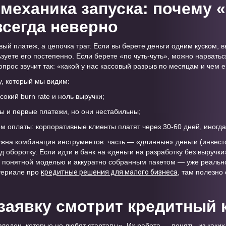
механика запуска: почему 
всегда неверно
вый платеж, а цепочка трат. Если вы берете деньги одним куском, 
зуете его постепенно. Если берете «по чуть-чуть», можно нарвать
прос звучит так: «какой у нас кассовый разрыв по месяцам и чем е
у, который мы видим:
окий burn rate и ноль выручки;
ы и первые платежи, но они нестабильны;
ом оплаты: корпоративные клиенты платят через 30-60 дней, иногд
нужна комбинация инструментов: часть — «длинные» деньги (инвесто
д оборотку. Если идти в банк на «деньги на разработку без выручки
 с понятной моделью и аккуратно собранным пакетом — уже реаль
атериале про
кредитные решения для малого бизнеса
, там полезно
 заявку смотрит кредитный 
лодеи, которые не любят стартапы». Их работа — понять, из каких 