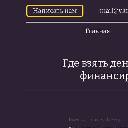
Написать нам
mail@vkr
Главная
Где взять де
финансир
Время на прочтение: 12 минут