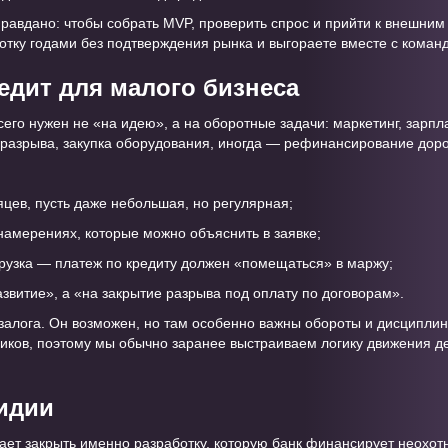
авдано: чтобы собрать MVP, проверить спрос и прийти к внешним 
ботку годами без подтверждения рынка и выгораете вместе с коман
редит для малого бизнеса
сего нужен не «на идею», а на оборотные задачи: маркетинг, зарп
 разрыва, закупка оборудования, иногда — рефинансирование доро
яцев, пусть даже небольшая, но регулярная;
намерениях, которые можно объяснить в заявке;
грузка — платеж по кредиту должен «помещаться» в маржу;
азвитие», а «на закрытие разрыва под оплату по договорам».
залога. Он возможен, но там особенно важны обороты и дисциплин
иков, поэтому мы обычно заранее выстраиваем логику движения ден
сидии
ает закрыть именно разработку, которую банк финансирует неохотн