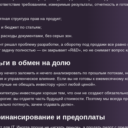
ответствие требованиям, измеримые результаты, отчетность и гото
тная структура прав на продукт;
 и бюджет по статьям;
 расходы документами, без серых зон.
ант решал проблему разработки, а оборотку под продажи все равно
т задачу полностью — он закрывает «R&D», но не снимает вопрос к
ньги в обмен на долю
ку нечего заложить и нечего анализировать по прошлым потокам, н
 и управленческое влияние. Если вы не готовы к ежемесячному к
лучше не обещать инвестору «рост любой ценой».
хитектуры инвестиции хороши тем, что они не создают обязательн
орогие: вы отдаете часть будущей стоимости. Поэтому мы всегда п
еально потянуть, зачем отдавать долю».
финансирование и предоплаты
для IT. Иногда проще не «искать деньги», а продать пилот с пред