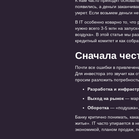
К нам часто приходят основате
появились, а деньги заканчив
умрет. Если возьмем деньги не
В IT особенно коварно то, что 
нужно всего 3-5 млн на запуск»
воздуха». В этой статье мы ра
кредитный комитет и как собр
Сначала чес
Почти все ошибки в привлечен
Для инвестора это звучит как 
просим разложить потребность
Разработка и инфраст
Выход на рынок
— марк
Оборотка
— «подушка», 
Банку критично понимать, кака
житье». IT часто упирается в 
экономикой, планом продаж, 