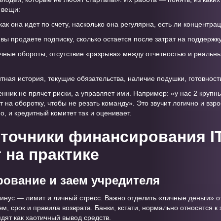
 вещи:
 как она идет по счету, насколько она регулярна, есть ли концентра
 вы продаете подписку, сколько остается после затрат на поддержк
ачные обороты, отсутствие «разрыва» между отчетностью и реальн
итная история, текущие обязательства, наличие подушки, готовност
енник не прячет риски, а управляет ими. Например: «у нас 2 крупн
 на оборотку, чтобы не резать команду». Это звучит логично и взро
о, и кредитный комитет так и оценивает.
точники финансирования IT
 на практике
ование и заем учредителя
Минус — лимит и личный стресс. Важно отделить «личные деньги» о
м, срок и правила возврата. Банки, кстати, нормально относятся к
дят как хаотичный вывод средств.