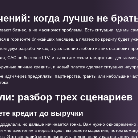
чений: когда лучше не брат
ивают бизнес, а не маскируют проблемы. Есть ситуации, где мы са
тся в горизонте ближайших месяцев, а платеж по кредиту будет уже
ом-двух разработчиках, а увольнение любого из них остановит про
я, CAC не бьется с LTV, и вы хотите «залить маркетинг деньгами»;
 крупные личные кредиты, и новый платеж сделает ситуацию неупр
ее идти через предоплаты, партнерства, гранты или небольшие час
тока.
сли: разбор трех сценариев
ете кредит до выручки
т доделали, но дальше начинается гонка. Вам нужно одновременно 
и «не взлетели» в первый цикл, вы режете маркетинг, потом команд
сс. Этот сценарий можно вытянуть, только если у вас есть подушка