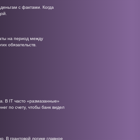
деньгам с фактами. Когда
дой.
латы на период между
гих обязательств.
а. В IT часто «размазанные»
ег по счету, чтобы банк видел
о. В грантовой логике главное