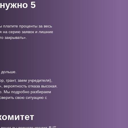
«нужно 5
вы платите проценты за весь
ся на серию заявок и лишние
го закрывать».
а дольше.
р, грант, заем учредителя),
», вероятность отказа высокая.
но. Мы подробно разбираем
 сверить свою ситуацию с
комитет
денег вы вернете кредит. В IT