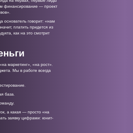
анда на нервах, первые лиды
рем финансирование — проект
вов».
гда основатель говорит: «нам
значит, платить придется из
дукта, как на это смотрит
еньги
на маркетинг», «на рост».
джета. Мы в работе всегда
тестирование.
ая база.
оманду.
ок, а какая — просто «на
вать заявку цифрами: юнит-