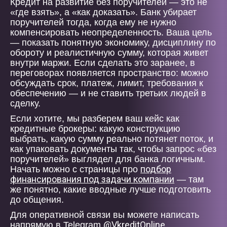
Кредит на развитие без поручителей — это не
«где взять», а «как доказать». Банк убирает
поручителей тогда, когда ему не нужно
компенсировать неопределенность. Ваша цель
— показать понятную экономику, дисциплину по
обороту и реалистичную сумму, которая живет
внутри маржи. Если сделать это заранее, в
переговорах появляется пространство: можно
обсуждать срок, платеж, лимит, требования к
обеспечению — и не ставить третьих людей в
сделку.
Если хотите, мы разберем ваш кейс как
кредитные брокеры: какую конструкцию
выбрать, какую сумму реально потянет поток, и
как упаковать документы так, чтобы запрос «без
поручителей» выглядел для банка логичным.
подбор
Начать можно с страницы про
финансирования под задачи компании
— там
же понятно, какие вводные лучше подготовить
до общения.
Для оперативной связи вы можете написать
@VkreditOnline
напрямую в Telegram
.