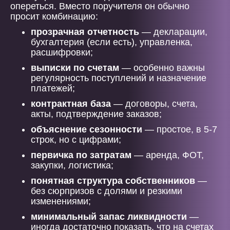
опереться. Вместо поручителя он обычно
просит комбинацию:
прозрачная отчетность
— декларации,
бухгалтерия (если есть), управленка,
расшифровки;
выписки по счетам
— особенно важны
регулярность поступлений и назначение
платежей;
контрактная база
— договоры, счета,
акты, подтверждение заказов;
объяснение сезонности
— простое, в 5-7
строк, но с цифрами;
первичка по затратам
— аренда, ФОТ,
закупки, логистика;
понятная структура собственников
—
без сюрпризов с долями и резкими
изменениями;
минимальный запас ликвидности
—
иногда достаточно показать, что на счетах