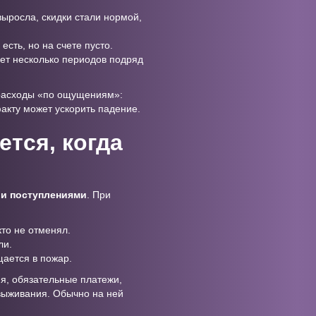
выросла, скидки стали нормой,
сть, но на счете пусто.
ает несколько периодов подряд
 расходы «по ощущениям»:
факту может ускорить падение.
тся, когда
 и поступлениями
. При
то не отменял.
ли.
щается в пожар.
ия, обязательные платежи,
выживания. Обычно на ней