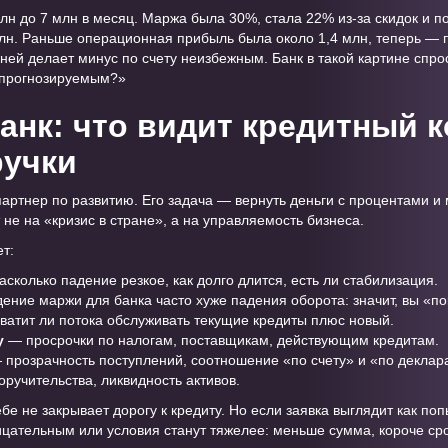
лн до 7 млн в месяц. Маржа была 30%, стала 22% из-за скидок и п
н. Раньше операционная прибыль была около 1,4 млн, теперь — п
ней делает минус по счету неизбежным. Банк в такой картине спро
л прогнозируемым?»
банк: что видит кредитный 
ручки
артнер по развитию. Его задача — вернуть деньги с процентами и
не на «кризис в стране», а на управляемость бизнеса.
т:
сколько падение резкое, как долго длится, есть ли стабилизация.
ение маржи для банка часто хуже падения оборота: значит, вы «по
ватит ли потока обслуживать текущие кредиты плюс новый.
у
— просрочки по налогам, поставщикам, действующим кредитам.
прозрачность поступлений, соотношение «по счету» и «по деклар
оручительства, ликвидность активов.
е не закрывает дорогу к кредиту. Но если заявка выглядит как по
ицательным или условия станут тяжелее: меньше сумма, короче сро