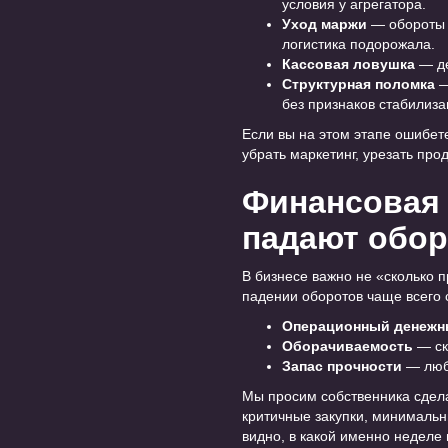
условия у агрегатора.
Уход маржи
— обороты п
логистика подорожала.
Кассовая ловушка
— де
Структурная поломка
—
без признаков стабилиза
Если вы на этом этапе ошибет
убрать маркетинг, урезать про
Финансовая 
падают обо
В бизнесе важно не «сколько 
падении оборотов чаще всего 
Операционный денежн
Оборачиваемость
— ск
Запас прочности
— люба
Мы просим собственника сдела
критичные закупки, минимальн
видно, в какой именно неделе 