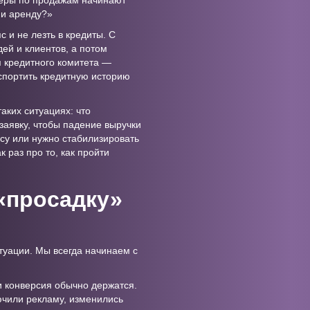
джеры по продажам начинают
 и аренду?»
с и не лезть в кредиты. С
ей и клиентов, а потом
я кредитного комитета —
испортить кредитную историю
аких ситуациях: что
 заявку, чтобы падение выручки
ссу или нужно стабилизировать
 раз про то, как пройти
«просадку»
туации. Мы всегда начинаем с
и конверсия обычно держатся.
ючили рекламу, изменились