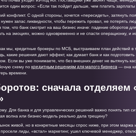
что почва уходит из-под ног. Поставщики уже звонят чаще, мене
тится один вопрос: «Если так пойдет дальше, чем платить зарплаты
ний конфликт. С одной стороны, хочется «пересидеть», затянуть поя
нужен запас ликвидности, чтобы пережить провал, не потерять люд
 том, что банк смотрит на ваш бизнес иначе: падение оборотов дл
вать на эмоциях, можно одновременно и не спасти операционку, и 
как мы, кредитные брокеры по МСБ, выстраиваем план действий в т
ь, какие решения дают эффект, как думает банк и как подготовить
ом. Если вы уже понимаете, что без внешних денег не вытянуть ка
бочую схему по
кредитным решениям для малого бизнеса
— она как
терь времени.
оротов: сначала отделяем 
»
ому. Для банка и для управленческих решений важно понять тип си
ная волна или бизнес-модель реально дала трещину?
нок живой, но в конкретные месяцы спрос ниже, при этом маржа 
просели лиды, «встал» маркетинг, ушел ключевой менеджер, откл