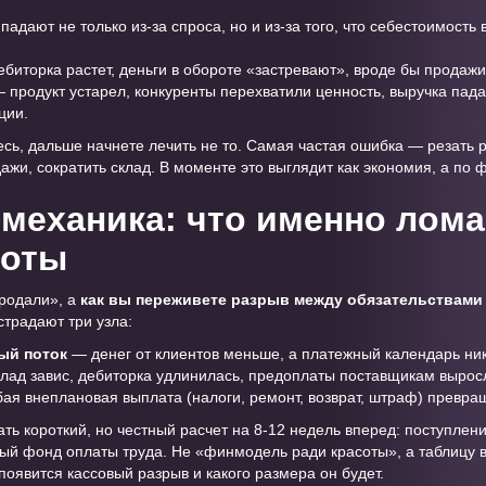
адают не только из-за спроса, но и из-за того, что себестоимость 
биторка растет, деньги в обороте «застревают», вроде бы продажи е
 продукт устарел, конкуренты перехватили ценность, выручка пад
ции.
есь, дальше начнете лечить не то. Самая частая ошибка — резать
дажи, сократить склад. В моменте это выглядит как экономия, а по 
механика: что именно ломае
роты
продали», а
как вы переживете разрыв между обязательствами
страдают три узла:
ый поток
— денег от клиентов меньше, а платежный календарь ник
лад завис, дебиторка удлинилась, предоплаты поставщикам вырос
я внеплановая выплата (налоги, ремонт, возврат, штраф) превра
ть короткий, но честный расчет на 8-12 недель вперед: поступлен
ый фонд оплаты труда. Не «финмодель ради красоты», а таблицу 
появится кассовый разрыв и какого размера он будет.