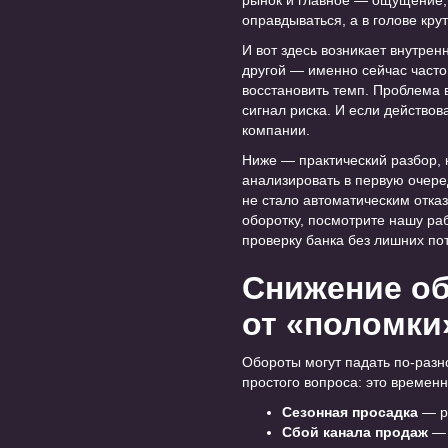
рынок и главное — ощущение, 
оправдываться, а в голове кру
И вот здесь возникает внутрен
другой — именно сейчас часто 
восстановить темп. Проблема в
сигнал риска. И если действо
компании.
Ниже — практический разбор, 
анализировать в первую очеред
не стало автоматическим отказ
оборотку, посмотрите нашу ра
проверку банка без лишних по
Снижение об
от «поломки
Обороты могут падать по-разн
простого вопроса: это времен
Сезонная просадка
— ры
Сбой канала продаж
— 