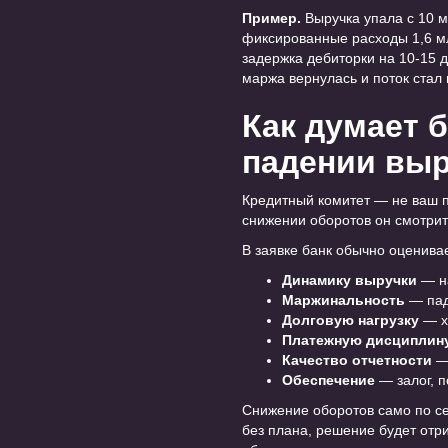
Пример.
Выручка упала с 10 м
фиксированные расходы 1,6 мл
задержка дебиторки на 10-15 д
маржа вернулась и поток ста
Как думает 
падении вы
Кредитный комитет — не ваш п
снижении оборотов он смотрит 
В заявке банк обычно оценивае
Динамику выручки
— на
Маржинальность
— пад
Долговую нагрузку
— х
Платежную дисциплин
Качество отчетности
— 
Обеспечение
— залог, п
Снижение оборотов само по себ
без плана, решение будет отр