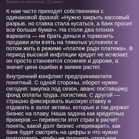
Время на прочтение: 12 минут
К нам часто приходят собственники с
одинаковой фразой: «Нужно закрыть кассовый
разрыв, но ставка стала кусаться, а банк просит
все больше бумаг». На столе два плохих
варианта — не брать деньги и тормозить
продажи или взять на тяжелых условиях и
потом жить в режиме «платеж ради платежа». В
период высокой инфляции кредит не исчезает,
он просто становится сложнее и дороже, а
значит цена ошибки в заявке растет.
Внутренний конфликт предпринимателя
понятный. С одной стороны, оборот нужен
сегодня: закупка под сезон, аванс поставщику,
фонд оплаты труда, логистика. С другой —
страшно фиксировать высокую ставку и
отдавать в залог активы, которые и так держат
бизнес на плаву. Наша задача как кредитных
брокеров — перевести этот страх в расчет:
понять, какой долг бизнес «переварит», как
банк будет смотреть на цифры и что нужно
подготовить, чтобы не получить отказ или