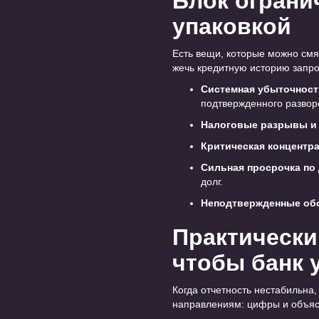
Блок ограни
упаковкой
Есть вещи, которые можно смяг
жечь кредитную историю запр
Системная убыточност
подтвержденного разворо
Налоговые разрывы и 
Критическая концентр
Сильная просрочка по
долг.
Неподтвержденные об
Практический
чтобы банк 
Когда отчетность нестабильна,
направлениям: цифры и объя