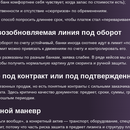
банк комфортнее себя чувствует, когда запас по стоимости есть);
ственности и отсутствие «сюрпризов» по обременениям.
и способ попросить длиннее срок, чтобы платеж стал «переварива
возобновляемая линия под оборот
оборот по счету устойчивый, банки иногда охотнее идут в лимит «п
мит можно привязать к движениям по счету и контролировать его.
 размазаны по разным банкам, заявка слабее. В ряде кейсов мы с
тобы получить нормальную картину для скоринга и ручной защиты.
под контракт или под подтвержден
езонных продаж, но есть понятные контракты с сильными заказчика
рата. Здесь критично качество документов: предмет, сроки, суммы, 
рошлым периодам.
дной маневр
ги вообще», а конкретный актив — транспорт, оборудование, спецт
т, потому что часть риска зашита в предмет лизинга и структуру п