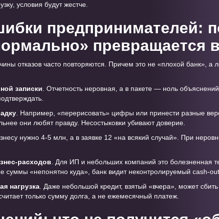
узку, условия будут жестче.
ибки предпринимателей: 
нормально» превращается в
чины отказов часто повторяются. Причем это не «плохой банк», а 
ьной записки
. Отчетность неровная, а в пакете — ноль объяснени
подтверждать.
садку
. Например, «перерисовать» цифры или принести разные верс
льнее они любят правду. Несостыковки убивают доверие.
изнесу нужно 4-5 млн, а в заявке 12 «на всякий случай». При неров
знес-расходов
. Для ИП и небольших компаний это болезненная те
е суммы «непонятно куда», банк видит неконтролируемый cash-out
ая нагрузка
. Даже небольшой кредит, взятый «вчера», может сбит
читает только сумму долга, а не ежемесячный платеж.