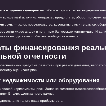
тся в худшем сценарии
— либо повторится, но вы выдержите пла
 конкретный источник: контракты, предоплаты, оборот по счету, з
контроль
— залог, поручительство, ковенанты, лимит в рамках обор
ревести «хаос цифр» в понятную банковскую конструкцию. И да, ин
чения по сделке — чтобы она вообще состоялась.
ты финансирования реальн
льной отчетности
обеспеченный кредит на развитие» при рваной динамике, вероятнос
разному оценивает риск.
г недвижимости или оборудования
 способ «приземлить» риск. Залог не заменяет платежеспособность
ину. В таких сделках часто важны:
идность, а не только ваша прибыльность;