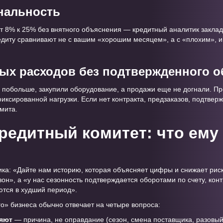
нальность
т 8% к 25% без внятного объяснения — кредитный аналитик закла
редиту сравнивают не с вашим «хорошим месяцем», а с «плохим», и
ных расходов без подтвержденного 
 побольше, закупили оборудование, а продажи еще не догнали. П
ксированной нагрузки. Если нет контракта, предзаказов, подтвер
мита.
кредитный комитет: что ему
гика: «Дайте нам историю, которая объясняет цифры и снижает рис
зон», а «у нас сезонность подтверждается оборотами по счету, кон
ются в худший период».
о» бизнеса обычно отвечает на четыре вопроса:
ляют
— причина, не оправдание (сезон, смена поставщика, разовый 