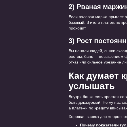
2) Рваная маржи
Если валовая маржа прыгает о
базовый. В итоге платеж по к
проходит.
3) Рост постоян
Вы наняли людей, сняли склад
ростом, банк — повышением фи
отказ или сильное урезание ли
Как думает 
услышать
Внутри банка есть простая ло
быть доказуемой. Не «у нас се
а платежи по кредиту вписыва
Хорошая заявка для «неровног
Почему показатели гу