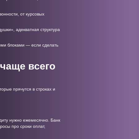
зонности, от курсовых
душки», адекватная структура
гими блоками — если сделать
 чаще всего
торые прячутся в строках и
едиту нужно ежемесячно. Банк
росы про сроки оплат,