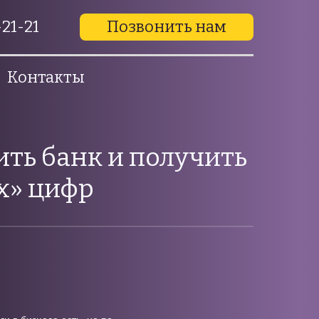
21-21
Позвонить нам
Контакты
ить банк и получить
х» цифр