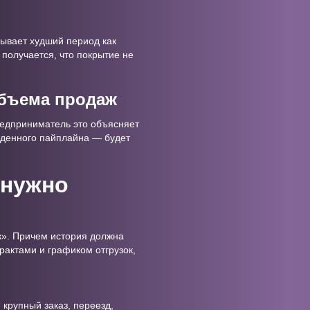
дывает худший период как
 получается, что покрытие не
объема продаж
редприниматель это объясняет
жденного пайплайна — будет
 нужно
к». Причем история должна
трактами и графиком отгрузок,
крупный заказ, переезд,