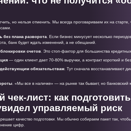
чений: что не получится «о
чить, но нельзя отменить. Мы всегда проговариваем их на старте, 
осами.
ь без плана разворота
. Если бизнес минусует несколько периодо
та, банк будет ждать изменений, а не обещаний.
блокировки счетов
. Это стоп-фактор для большинства кредитных
ация
— один клиент дает 70-80% выручки, а контракт короткий и без
 действующим обязательствам
. Тут сначала восстанавливают ди
ороты
. «Мы все в наличке» — на рынке так бывает, но банковский
 чек-лист: как подготовить
увидел управляемый риск
 решает качество подготовки. Мы обычно собираем пакет так, чтоб
снение цифр.