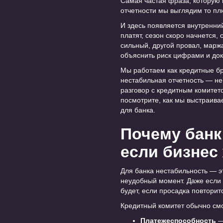
Самая частая фраза, которую м
отчетности мы выглядим то пл
И здесь появляется внутренни
платят, сезон скоро начнется,
сильный, другой провал, маржа
объяснить риск цифрами и до
Мы работаем как кредитные бр
нестабильная отчетность — не
разговор с кредитным комитето
посмотрите, как мы выстраив
для банка.
Почему банк
если бизнес
Для банка нестабильность — эт
неудобный момент. Даже если 
будет, если просадка повторит
Кредитный комитет обычно см
Платежеспособность
—