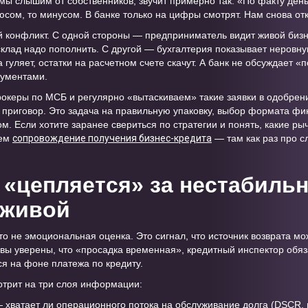
ы слышим от собственников, звучит примерно так: «По факту деньг
юсом, то минусом. В банке только на цифры смотрят. Нам снова от
й конфликт. С одной стороны — предприниматель видит живой бизне
 склад надо пополнить. С другой — бухгалтерия показывает неровну
 гуляет, остатки на расчетном счете скачут. А банк не обсуждает
кументами.
океры по МСБ и регулярно «вытаскиваем» такие заявки в одобрен
 приговор. Это задача на правильную упаковку, выбор формата ф
м. Если хотите заранее свериться по стратегии и понять, какие ры
аем
сопровождение получения бизнес-кредита
— там как раз про с
 «цепляется» за нестабильн
 живой
о не эмоциональная оценка. Это сигнал, что источник возврата мо
вы уверены, что «просадка временная», кредитный инспектор обяз
ся на фоне платежа по кредиту.
отрит на три слоя информации:
 хватает ли операционного потока на обслуживание долга (DSCR, 