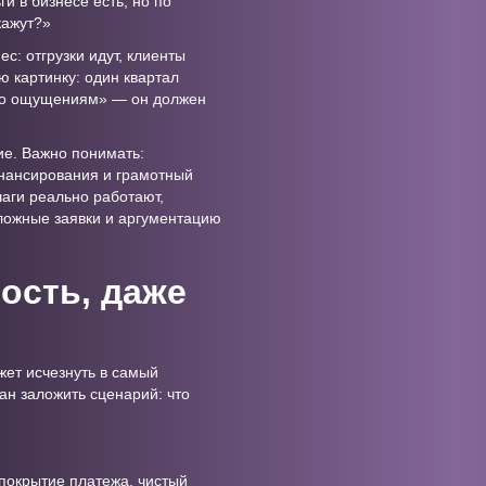
и в бизнесе есть, но по
кажут?»
с: отгрузки идут, клиенты
ю картинку: один квартал
 «по ощущениям» — он должен
ие. Важно понимать:
инансирования и грамотный
чаги реально работают,
ложные заявки и аргументацию
ость, даже
жет исчезнуть в самый
ан заложить сценарий: что
покрытие платежа, чистый