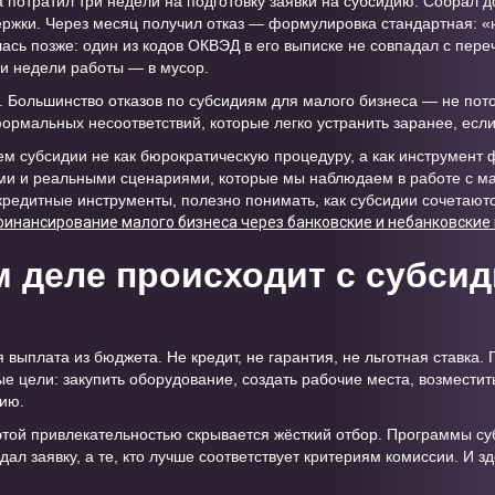
потратил три недели на подготовку заявки на субсидию. Собрал д
держки. Через месяц получил отказ — формулировка стандартная: «
сь позже: один из кодов ОКВЭД в его выписке не совпадал с пере
ри недели работы — в мусор.
. Большинство отказов по субсидиям для малого бизнеса — не пото
ормальных несоответствий, которые легко устранить заранее, если
м субсидии не как бюрократическую процедуру, а как инструмент
ми и реальными сценариями, которые мы наблюдаем в работе с м
кредитные инструменты, полезно понимать, как субсидии сочетаю
финансирование малого бизнеса через банковские и небанковские
м деле происходит с субси
выплата из бюджета. Не кредит, не гарантия, не льготная ставка. 
е цели: закупить оборудование, создать рабочие места, возместить
цию.
 этой привлекательностью скрывается жёсткий отбор. Программы с
одал заявку, а те, кто лучше соответствует критериям комиссии. И з