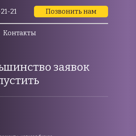
21-21
Позвонить нам
Контакты
льшинство заявок
пустить