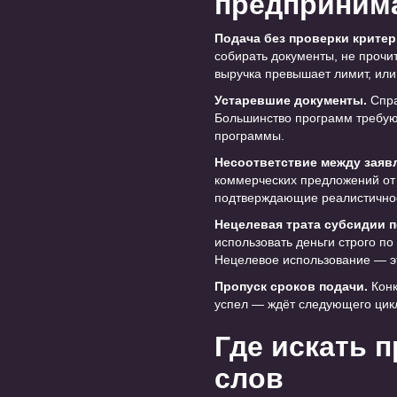
предприним
Подача без проверки критер
собирать документы, не прочит
выручка превышает лимит, или
Устаревшие документы.
Спра
Большинство программ требуют
программы.
Несоответствие между заяв
коммерческих предложений от 
подтверждающие реалистичнос
Нецелевая трата субсидии п
использовать деньги строго п
Нецелевое использование — э
Пропуск сроков подачи.
Конк
успел — ждёт следующего цикл
Где искать 
слов