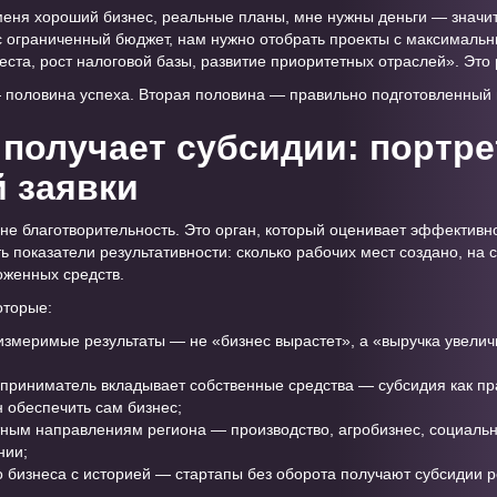
еня хороший бизнес, реальные планы, мне нужны деньги — значит
с ограниченный бюджет, нам нужно отобрать проекты с максималь
та, рост налоговой базы, развитие приоритетных отраслей». Это 
 половина успеха. Вторая половина — правильно подготовленный 
 получает субсидии: портре
 заявки
не благотворительность. Это орган, который оценивает эффектив
ь показатели результативности: сколько рабочих мест создано, на 
оженных средств.
оторые:
змеримые результаты — не «бизнес вырастет», а «выручка увеличи
дприниматель вкладывает собственные средства — субсидия как п
н обеспечить сам бизнес;
ным направлениям региона — производство, агробизнес, социальные
нии;
о бизнеса с историей — стартапы без оборота получают субсидии 