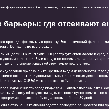
ми формулировками, без расчётов, с нулевыми показателями по з
барьеры: где отсеивают е
вка проходит формальную проверку. Это технический фильтр — ли
торга. Вот где чаще всего режут:
ли ИП должны быть включены в реестр субъектов малого и средне
по данным налоговой. Если вы туда не попали или данные устарели
нтарно, но многие узнают об этом только после отказа.
сидирования привязана к конкретным видам деятельности. У вас д
списке основных или дополнительных. Фактическая деятельность 
обавить нужный ОКВЭД можно, но это требует времени.
юбая задолженность перед бюджетом — автоматический отказ. Да
аявку. Справку об отсутствии задолженности нужно получать не за
е программы — часто требуют давность не более 30 дней.
сли в отношении компании ведётся процедура банкротства или п