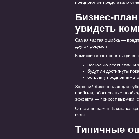
предприятие представило отч
Бизнес-план
увидеть ком
Самая частая ошибка — предпр
другой документ.
Комиссия хочет понять три ве
насколько реалистичны 
будут ли достигнуты по
есть ли у предпринимат
Хороший бизнес-план для суб
прибыли, обоснование необход
эффекта — прирост выручки, с
Объём не важен. Важна конкре
воды.
Типичные ош