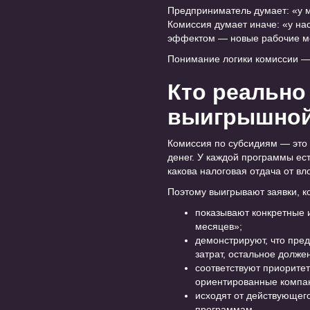
Предприниматель думает: «у м
Комиссия думает иначе: «у на
эффектом — новые рабочие мес
Понимание логики комиссии —
Кто реально
выигрышной
Комиссия по субсидиям — это 
денег. У каждой программы ест
какова налоговая отдача от вл
Поэтому выигрывают заявки, к
показывают конкретные и
месяцев»;
демонстрируют, что пре
затрат, остальное долже
соответствуют приоритет
ориентированные компа
исходят от действующег
программам.