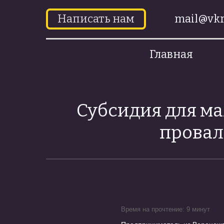
Написать нам
mail@vkr
Главная
Субсидия для ма
провал
Время на прочтение: 9 минут