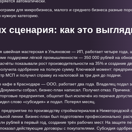
еряется автоматически.
ограмм для микробизнеса, малого и среднего бизнеса разные поро
 нужную категорию.
х сценария: как это выгляд
 швейная мастерская в Ульяновске — ИП, работает четыре года, ш
мме поддержки лёгкой промышленности — 350 000 рублей на обно
расчёты показывали рост производительности на 35% и создание дв
олучила одобрение на полную сумму. Ключевой момент: предпри
р МСП и получил справку из налоговой за три дня до подачи.
кафе в Краснодаре — ООО, работает два года. Владелец подал з
 Документы собрал, бизнес-план написал. Получил отказ. Причина
и торговые предприятия, общепит был исключён из перечня допус
видел слово «субсидия» и подал. Потерял месяц.
предприятие по производству стройматериалов в Нижегородской о
льной линии. Бизнес-план был подготовлен профессионально: расч
млн рублей в первый год, создание трёх рабочих мест. На защите п
 показал действующие договоры с покупателями. Субсидия одобре