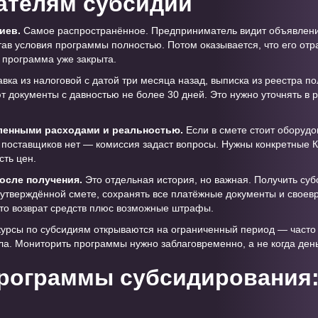
ателям субсидии
иев.
Самое распространённое. Предприниматель видит объявление
ав условия программы полностью. Потом оказывается, что его отра
 программа уже закрыта.
вка из налоговой с датой три месяца назад, выписка из реестра по
 документы с давностью не более 30 дней. Это нужно уточнять в 
ленными расходами и реальностью.
Если в смете стоит оборудо
поставщиков нет — комиссия задаст вопросы. Нужны конкретные К
ть цен.
осле получения.
Это отдельная история, но важная. Получить су
о утверждённой смете, сохранять все платёжные документы и своев
то возврат средств плюс возможные штрафы.
урсы по субсидиям открываются на ограниченный период — часто о
а. Мониторить программы нужно заблаговременно, а не когда день
программы субсидирования: