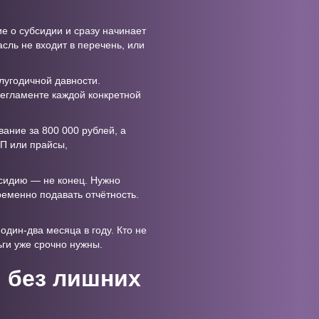
 о субсидии и сразу начинает
сль не входит в перечень, или
лугодичной давности.
регламенте каждой конкретной
вание за 800 000 рублей, а
П или прайсы,
бсидию — не конец. Нужно
ременно подавать отчётность.
дин-два месяца в году. Кто не
ги уже срочно нужны.
 без лишних