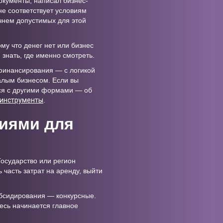
окументы, написал бизнес-
не соответствует условиям
чнем допустимых для этой
му что денег нет или бизнес
 знать, где именно смотреть.
 финансирования — с логикой
алым бизнесом. Если вы
тся с другими формами — об
 инструменты
.
диями для
Государство или регион
 часть затрат на аренду, выйти
убсидирования — конкурсные.
десь начинается главное