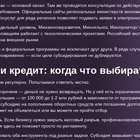
нах — основной канал. Там же проводятся консультации по дейст
ребования. Официальные сайты региональных министерств экономи
осуслуг для ряда регионов позволяет подавать заявки в электронн
ельный уровень. Минэкономразвития, Минсельхоз, Минпромторг 
новациям работает с технологическими проектами. Российский экс
на внешние рынки.
 и федеральные программы не исключают друг друга. В ряде случ
новременно — если цели субсидирования не дублируются.
и кредит: когда что выбира
м регулярно. Попытаемся ответить честно.
причине — деньги не нужно возвращать. Но у неё есть ограничения
льшие — от 100 000 до 1-2 млн рублей в зависимости от программ
 субсидию на пополнение оборотных средств или погашение долгов.
ет не объявляться или вы можете не пройти отбор.
ть. Если бизнесу нужно закрыть кассовый разрыв, профинансировать
я здесь не поможет просто по регламенту.
овать оба инструмента под разные задачи. Субсидия закрывает част