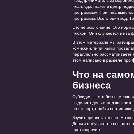
Предприниматель из Воронежа 
план, сдал пакет в центр под
программы». Причина выяснила
программы. Всего один код. Т
Это не исключение. Это норма
плохой. Они случаются из-за ф
В этом материале мы разбирае
комиссии, типичными провала
параллельно рассматриваете 
этом написано в разделе про
Что на само
бизнеса
Субсидия — это безвозмездная 
выделяет деньги под конкретны
на экспорт, пройти сертифика
Звучит привлекательно. Но за
Деньги получают не все, кто п
противоречие.