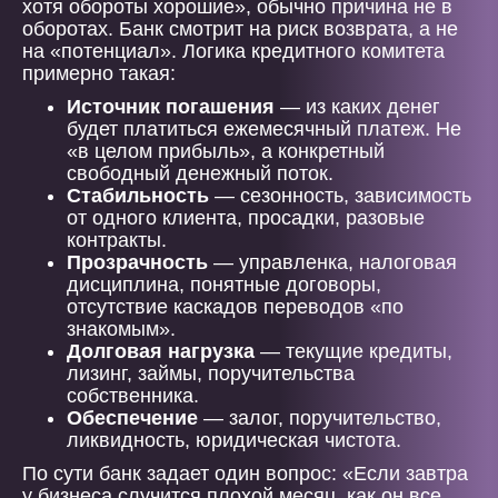
хотя обороты хорошие», обычно причина не в
оборотах. Банк смотрит на риск возврата, а не
на «потенциал». Логика кредитного комитета
примерно такая:
Источник погашения
— из каких денег
будет платиться ежемесячный платеж. Не
«в целом прибыль», а конкретный
свободный денежный поток.
Стабильность
— сезонность, зависимость
от одного клиента, просадки, разовые
контракты.
Прозрачность
— управленка, налоговая
дисциплина, понятные договоры,
отсутствие каскадов переводов «по
знакомым».
Долговая нагрузка
— текущие кредиты,
лизинг, займы, поручительства
собственника.
Обеспечение
— залог, поручительство,
ликвидность, юридическая чистота.
По сути банк задает один вопрос: «Если завтра
у бизнеса случится плохой месяц, как он все