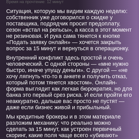
Время на прочтение: 12 минут
Ситуация, которую мы видим каждую неделю:
собственник уже договорился о скидке у
поставщика, подрядчик просит предоплату,
сезон «встал на рельсы», а касса в этот момент
не резиновая. И рука сама тянется к кнопке
«Подать заявку онлайн» — хочется закрыть
вопрос за 15 минут и вернуться в операционку.
Внутренний конфликт здесь простой и очень
человеческий. С одной стороны — «мне нужно
быстро, иначе упущу деньги». С другой — «не
хочу ляпнуть что-то в анкете и получить отказ,
который потом тянется хвостом». Онлайн-
форма выглядит как легкая бюрократия, но для
банка это первый срез риска. И если пройти его
неаккуратно, дальше вас просто не пустят —
даже если бизнес живой и прибыльный.
Мы кредитные брокеры и в этом материале
разложим механику: что реально можно
сделать за 15 минут, как устроен первичный
скоринг, какие поля чаще всего «убивают»