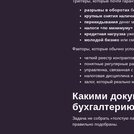
Триггеры, которые почти гара
разрывы в оборотах
бе
крупные снятия налич
перекидывания
денег м
налоги «по минимуму»
кредитная нагрузка
уже 
молодой бизнес
или см
Факторы, которые обычно успо
четкий реестр контракто
понятные регулярные ра
управленка, связанная 
налоговая дисциплина и 
залог, который реально 
Какими доку
бухгалтери
Задача не собрать «толстую п
правильно подобраны.