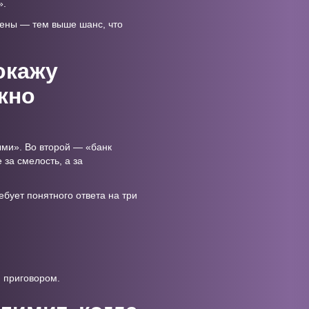
».
мены — тем выше шанс, что
окажу
жно
ыми». Во второй — «банк
 за смелость, а за
ебует понятного ответа на три
м приговором.