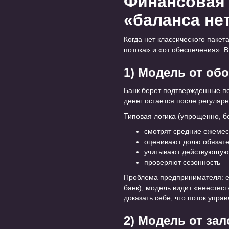
Финансовая м
«баланса не
Когда нет классического пакет
потока» и «от обеспечения». В
1) Модель от обо
Банк берет подтвержденные п
денег остается после регулярн
Типовая логика (упрощенно, б
смотрят средние ежемес
оценивают долю обязате
учитывают действующую 
проверяют сезонность —
Проблема предпринимателя: ес
банк), модель видит «неестес
доказать себе, что поток упра
2) Модель от зал