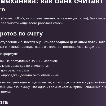
еханика: как банк считает 
т»
а (баланс, ОПиУ, налоговая отчетность «в полную силу»), банк пер
 реальности чаще всего работает смесь.
ротов по счету
оступления и пытается оценить
свободный денежный поток
. Клю
ых списаний: аренды, зарплат, налогов, поставщиков, кредитов.
ез формул):
ячные поступления за 6-12 месяцев;
льных расходов по списаниям;
долговую нагрузку;
 «просадка» должна быть объяснима.
ли выручка идет в одном месте, а расходы платятся в другом (нал
твенную» экономику. Это одна из самых частых причин снижения лим
вляемый.
ога