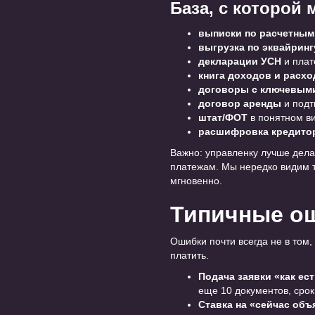
База, с которой 
выписки по расчетным
выгрузка по эквайринг
декларации УСН
и плат
книга доходов и расх
договоры с ключевым
договор аренды
и подт
штат/ФОТ
в понятном ви
расшифровка кредитор
Важно: управленку лучше делат
платежам. Мы нередко видим т
мгновенно.
Типичные ош
Ошибки почти всегда не в том, 
платить.
Подача заявки «как ест
еще 10 документов, сроки
Ставка на «сейчас объ