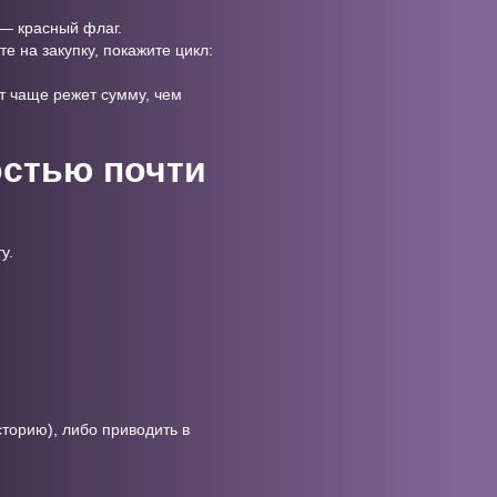
— красный флаг.
е на закупку, покажите цикл:
ет чаще режет сумму, чем
остью почти
у.
;
сторию), либо приводить в