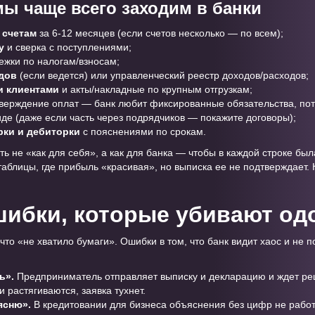
мы чаще всего заходим в банки
 счетам
за 6-12 месяцев (если счетов несколько — по всем);
у
и сверка с поступлениями;
ежки по налогам/взносам;
одов
(если ведется) или управленческий реестр доходов/расходов;
и клиентами
и акты/накладные по крупным отгрузкам;
верждение оплат — банк любит фиксированные обязательства, пот
де (даже если часть через подрядчиков — покажите договоры);
ки и дебиторки
с пояснениями по срокам.
ь не «как для себя», а как для банка — чтобы в каждой строке была
аблицы, где прибыль «красивая», но выписка ее не подтверждает. 
ибки, которые убивают од
что «не хватило бумаги». Ошибки в том, что банк видит хаос и не п
ь».
Предприниматель отправляет выписку и декларацию и ждет реш
 растягиваются, заявка тухнет.
ясню».
В кредитовании для бизнеса объяснения без цифр не работ