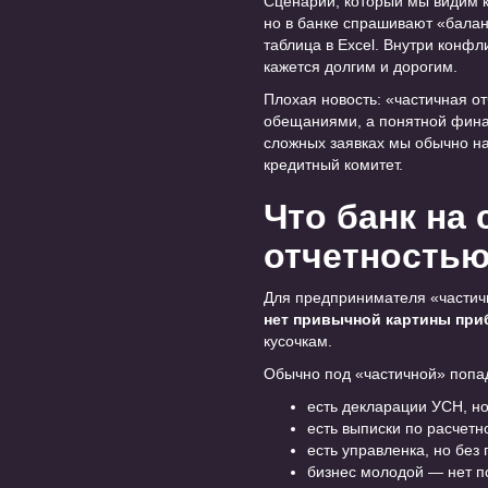
Сценарий, который мы видим к
но в банке спрашивают «балан
таблица в Excel. Внутри конфли
кажется долгим и дорогим.
Плохая новость: «частичная о
обещаниями, а понятной финан
сложных заявках мы обычно на
кредитный комитет.
Что банк на
отчетность
Для предпринимателя «частична
нет привычной картины при
кусочкам.
Обычно под «частичной» попа
есть декларации УСН, но
есть выписки по расчетн
есть управленка, но без
бизнес молодой — нет по