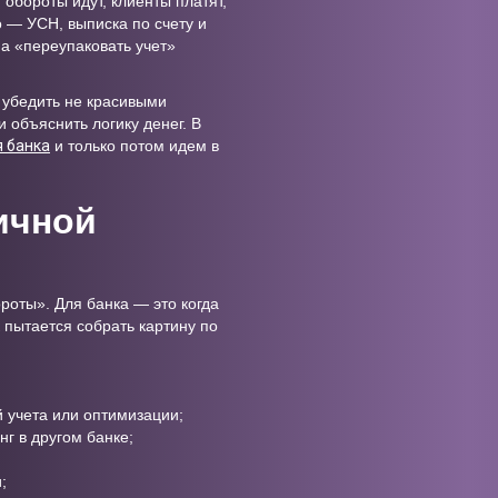
обороты идут, клиенты платят,
о — УСН, выписка по счету и
, а «переупаковать учет»
о убедить не красивыми
объяснить логику денег. В
я банка
и только потом идем в
ичной
роты». Для банка — это когда
к пытается собрать картину по
 учета или оптимизации;
нг в другом банке;
;