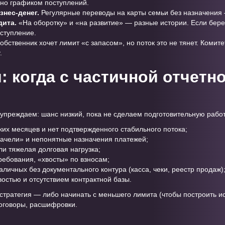
но графиком поступлений.
нес-денег.
Регулярные переводы на карты семьи без назначения 
дита.
«На оборотку» и «на развитие» — разные истории. Если берет
ступление.
обственник хочет лимит «с запасом», но поток это не тянет. Комит
.
: когда с частичной отчетн
дупреждаем: шанс низкий, пока не сделаем подготовительную работ
их месяцев и нет подтвержденного стабильного потока;
качели» и непонятные назначения платежей;
ли тяжелая долговая нагрузка;
ребования, «хвосты» по взносам;
личных без документального контура (касса, чеки, реестр продаж)
востью и отсутствием контрактной базы.
 стратегия — либо начинать с меньшего лимита (чтобы построить и
 договоры, расшифровки.