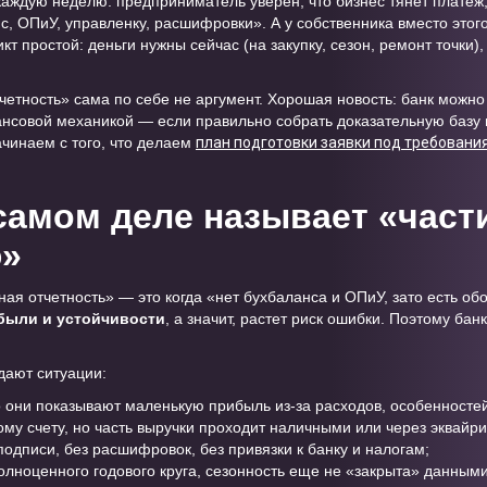
аждую неделю: предприниматель уверен, что бизнес тянет платеж, 
с, ОПиУ, управленку, расшифровки». А у собственника вместо этог
кт простой: деньги нужны сейчас (на закупку, сезон, ремонт точки)
тчетность» сама по себе не аргумент. Хорошая новость: банк можн
совой механикой — если правильно собрать доказательную базу и 
чинаем с того, что делаем
план подготовки заявки под требовани
 самом деле называет «част
ю»
я отчетность» — это когда «нет бухбаланса и ОПиУ, зато есть обо
были и устойчивости
, а значит, растет риск ошибки. Поэтому бан
дают ситуации:
 они показывают маленькую прибыль из-за расходов, особенностей
ому счету, но часть выручки проходит наличными или через эквайри
 подписи, без расшифровок, без привязки к банку и налогам;
лноценного годового круга, сезонность еще не «закрыта» данными