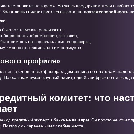
г часто становится «якорем». Но здесь предприниматели ошибаются
. Залог лишь снижает риск невозврата, но
платежеспособность
вс
ике:
 быстро это можно реализовать;
собственность, обременения, согласия;
обы стоимость не «провалилась» на проверке;
му именно этот актив и кто им пользуется.
рового профиля»
оится на скоринговых факторах: дисциплина по платежам, налогова
ту. Но если вам нужен крупный лимит, одной «цифры» почти всегда
кредитный комитет: что нас
вает
ику: кредитный эксперт в банке не ваш враг. Он просто не хочет п
. Поэтому он заранее ищет слабые места.