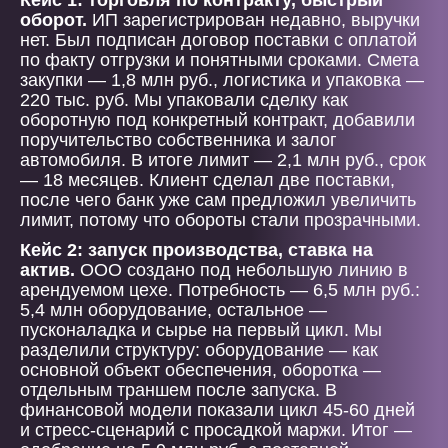
Кейс 1: торговля по контракту, быстрый
оборот.
ИП зарегистрирован недавно, выручки
нет. Был подписан договор поставки с оплатой
по факту отгрузки и понятными сроками. Смета
закупки — 1,8 млн руб., логистика и упаковка —
220 тыс. руб. Мы упаковали сделку как
оборотную под конкретный контракт, добавили
поручительство собственника и залог
автомобиля. В итоге лимит — 2,1 млн руб., срок
— 18 месяцев. Клиент сделал две поставки,
после чего банк уже сам предложил увеличить
лимит, потому что обороты стали прозрачными.
Кейс 2: запуск производства, ставка на
актив.
ООО создано под небольшую линию в
арендуемом цехе. Потребность — 6,5 млн руб.:
5,4 млн оборудование, остальное —
пусконаладка и сырье на первый цикл. Мы
разделили структуру: оборудование — как
основной объект обеспечения, оборотка —
отдельным траншем после запуска. В
финансовой модели показали цикл 45-60 дней
и стресс-сценарий с просадкой маржи. Итог —