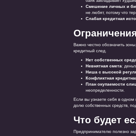
банк закладывает худши
Смешение личных и би
не любят, потому что те
Слабая кредитная ист
Ограничения:
Важно честно обозначить зоны
кредитный след.
Нет собственных сред
Невнятная смета
: день
Ниша с высокой регул
Конфликтная кредитна
План окупаемости сл
неопределенности.
Если вы узнаете себя в одном 
долю собственных средств, по
Что будет е
Предпринимателю полезно зара