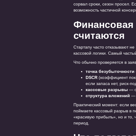
сорвал сроки, сезон просел. 
возможность частичной консер
Финансовая 
считаются
Стартапу часто отказывают не
кассовой логики. Самый часты
Что обычно проверяется в заяв
точка безубыточности
DSCR
(коэффициент покр
если запаса нет, риск-п
кассовые разрывы
— о
структура вложений
— 
Практический момент: если вес
поймаете кассовый разрыв в п
«красивую прибыль», но и то, ч
период.