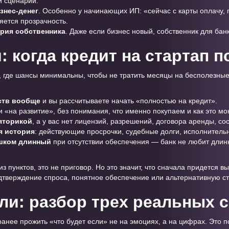
й сценарий.
знес-денег
. Особенно у начинающих ИП: «сейчас с карты оплачу, 
ряется прозрачность.
ория собственника
. Даже если бизнес новый, собственник для бан
 когда кредит на стартап п
, где шансы минимальны, чтобы не тратить месяцы на бесполезные 
ств вообще
и вы рассчитываете начать «полностью на кредит».
ги «на развитие», без понимания, что именно покупаем и как это мо
яторикой
, а у вас нет лицензий, разрешений, договора аренды, с
я история
: действующие просрочки, судебные долги, исполнитель
ишком длинный
при отсутствии обеспечения — банк не любит длин
из пунктов, это не приговор. Но это значит, что сначала придется 
дтверждение спроса, понятное обеспечение или альтернативную с
сли: разбор трех реальных 
нее прожить «что будет если» не на эмоциях, а на цифрах. Это