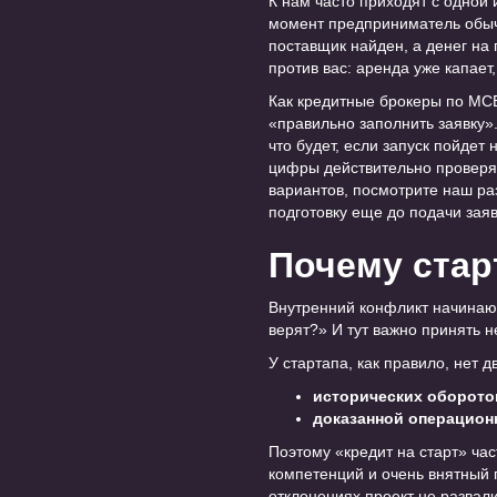
К нам часто приходят с одной и
момент предприниматель обычн
поставщик найден, а денег на
против вас: аренда уже капает
Как кредитные брокеры по МСБ
«правильно заполнить заявку».
что будет, если запуск пойдет 
цифры действительно проверяю
вариантов, посмотрите наш р
подготовку еще до подачи заяв
Почему стар
Внутренний конфликт начинающ
верят?» И тут важно принять 
У стартапа, как правило, нет 
исторических оборото
доказанной операцион
Поэтому «кредит на старт» час
компетенций и очень внятный п
отклонениях проект не развал