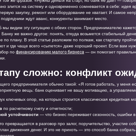
 той же фразой: «Нужны деньги на старт, но банк не дает — говорят
о злится на систему и одновременно сомневается в себе: идея вр
 первую закупку, ремонт или оборудование не хватает. И самое не
, подрядчики ждут аванс, конкуренты занимают место.
 мы видим эту ситуацию с обеих сторон. Предпринимателю кажетс
 Банку же важно другое: понять, откуда возьмется стабильный ден
не по плану. В этой статье разложим по полкам, как стартапу пройти
т и где чаще всего «сыпется» даже хороший проект. Если вам ну
азбор по
финансированию малого бизнеса
— он помогает правильн
ки.
тапу сложно: конфликт ож
его предпринимателя обычно такой: «Я готов работать, у меня ес
неприятную вещь: банк оценивает не вашу мотивацию, а управляемо
двух ключевых опор, на которых строится классическая кредитная м
в
по расчетному счету и отчетности;
ной устойчивости
— что бизнес переживает сезонность, ошибки в 
то превращается в разговор про залог, поручительство, участие с
лан движения денег. И это не прихоть — это способ банка собрать
ивается.