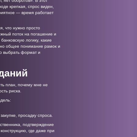
, нет оборотов». В этот
оде крепкая, спрос виден,
приятное — время работает
я, что нужно просто
ежный поток на погашение и
 банковскую логику, какие
жно общее понимание рамок и
о выбрать формат и
иданий
ть план, почему мне не
сть риска.
одель:
закупке, просадку спроса.
обственника, подтверждение
 конструкцию, где даже при