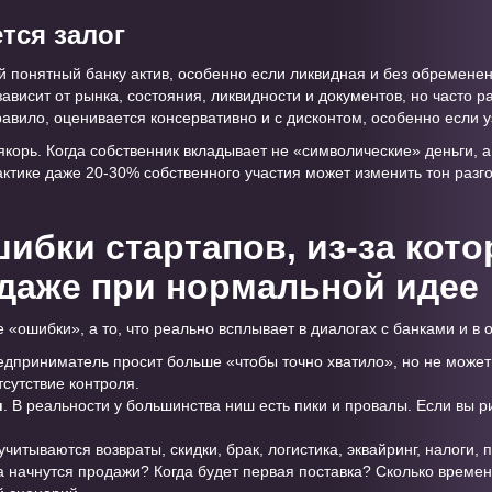
тся залог
понятный банку актив, особенно если ликвидная и без обременен
ависит от рынка, состояния, ликвидности и документов, но часто р
авило, оценивается консервативно и с дисконтом, особенно если 
орь. Когда собственник вкладывает не «символические» деньги, а
актике даже 20-30% собственного участия может изменить тон разг
ибки стартапов, из-за кот
даже при нормальной идее
«ошибки», а то, что реально всплывает в диалогах с банками и в о
едприниматель просит больше «чтобы точно хватило», но не может
тсутствие контроля.
и
. В реальности у большинства ниш есть пики и провалы. Если вы 
 учитываются возвраты, скидки, брак, логистика, эквайринг, налоги, 
да начнутся продажи? Когда будет первая поставка? Сколько времен