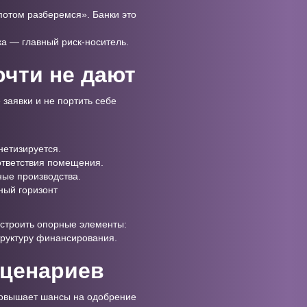
потом разберемся». Банки это
ка — главный риск-носитель.
очти не дают
заявки и не портить себе
нетизируется.
оответствия помещения.
ные производства.
ный горизонт
выстроить опорные элементы:
труктуру финансирования.
сценариев
 повышает шансы на одобрение