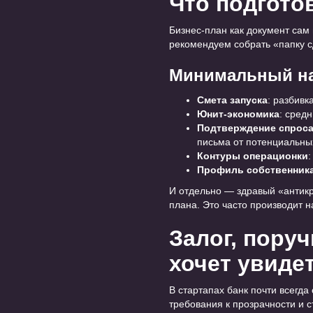
Что подгото
Бизнес-план как документ сам
рекомендуем собрать «папку сд
Минимальный на
Смета запуска
: разбивк
Юнит-экономика
: сред
Подтверждение спрос
письма от потенциальны
Контуры операционки
:
Профиль собственник
И отдельно — здравый «антикр
плана. Это часто производит 
Залог, пору
хочет увиде
В стартапах банк почти всегда
требования к прозрачности и 