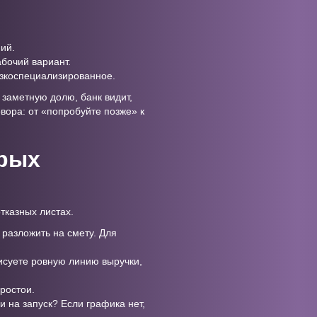
ий.
абочий вариант.
узкоспециализированное.
 заметную долю, банк видит,
овора: от «попробуйте позже» к
орых
тказных листах.
 разложить на смету. Для
рисуете ровную линию выручки,
простои.
и на запуск? Если графика нет,