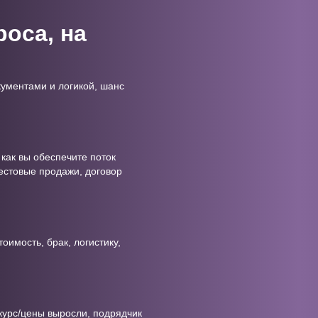
роса, на
кументами и логикой, шанс
 как вы обеспечите поток
тестовые продажи, договор
имость, брак, логистику,
курс/цены выросли, подрядчик