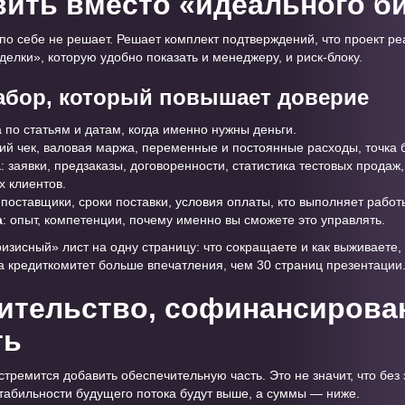
вить вместо «идеального б
 по себе не решает. Решает комплект подтверждений, что проект 
елки», которую удобно показать и менеджеру, и риск-блоку.
бор, который повышает доверие
а по статьям и датам, когда именно нужны деньги.
ний чек, валовая маржа, переменные и постоянные расходы, точка 
а
: заявки, предзаказы, договоренности, статистика тестовых продаж
х клиентов.
 поставщики, сроки поставки, условия оплаты, кто выполняет работ
а
: опыт, компетенции, почему именно вы сможете это управлять.
изисный» лист на одну страницу: что сокращаете и как выживаете
на кредиткомитет больше впечатления, чем 30 страниц презентации
чительство, софинансирован
ть
 стремится добавить обеспечительную часть. Это не значит, что без
стабильности будущего потока будут выше, а суммы — ниже.