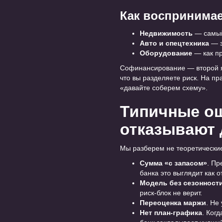
Как воспринимае
Недвижимость
— самый 
Авто и спецтехника
— з
Оборудование
— как пр
Софинансирование — второй як
что вы разделяете риск. На пр
«давайте соберем схему».
Типичные ош
отказывают 
Мы разберем не теоретические 
Сумма «с запасом»
. Пр
банка это выглядит как о
Модель без сезонност
риск-блок не верит.
Переоценка маржи
. Не
Нет план-графика
. Ког