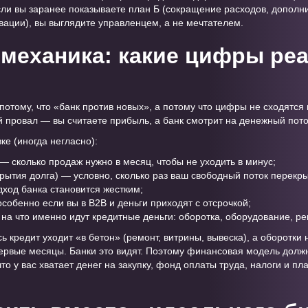
Если вы заранее показываете план Б (сокращение расходов, дополн
вации), вы выглядите управленцем, а не мечтателем.
механика: какие цифры ре
 потому, что «банк против новых», а потому что цифры не сходятся
й провал — вы считаете прибыль, а банк смотрит на денежный пото
ке (иногда негласно):
— сколько продаж нужно в месяц, чтобы не уходить в минус;
ытия долга) — условно, сколько раз ваш свободный поток перекр
одход банка становится жестким;
собенно если вы в B2B и деньги приходят с отсрочкой;
на что именно идут кредитные деньги: оборотка, оборудование, ре
ь кредит уходит «в бетон» (ремонт, витрины, вывеска), а оборотки 
ервые месяцы. Банки это видят. Поэтому финансовая модель должн
то у вас хватает денег на закупку, фонд оплаты труда, налоги и пла