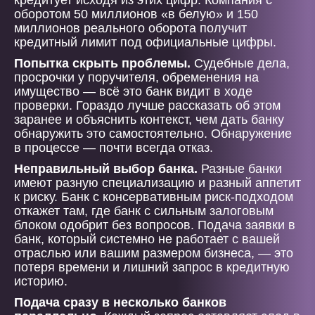
кредитует исходя из этих цифр. Компания с
оборотом 50 миллионов «в белую» и 150
миллионов реального оборота получит
кредитный лимит под официальные цифры.
Попытка скрыть проблемы.
Судебные дела,
просрочки у поручителя, обременения на
имущество — всё это банк видит в ходе
проверки. Гораздо лучше рассказать об этом
заранее и объяснить контекст, чем дать банку
обнаружить это самостоятельно. Обнаружение
в процессе — почти всегда отказ.
Неправильный выбор банка.
Разные банки
имеют разную специализацию и разный аппетит
к риску. Банк с консервативным риск-подходом
откажет там, где банк с сильным залоговым
блоком одобрит без вопросов. Подача заявки в
банк, который системно не работает с вашей
отраслью или вашим размером бизнеса, — это
потеря времени и лишний запрос в кредитную
историю.
Подача сразу в несколько банков