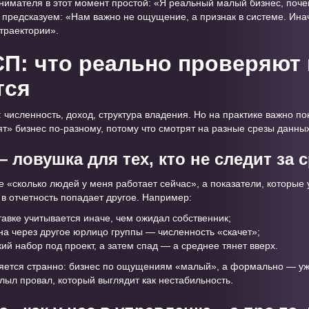
имателя в этот момент простой: «Я реальный малый бизнес, поче
 предсказуем: «Нам важно не ощущение, а признак в системе. Ина
траектории».
П: что реально проверяют 
тся
численность, доход, структура владения. Но на практике важно пон
т» бизнес по-разному, потому что смотрят на разные срезы данных
— ловушка для тех, кто не следит за
 «сколько людей у меня работает сейчас», а показатели, которые 
 в отчетность попадает другое. Например:
авке учитывается иначе, чем ожидал собственник;
а через другое юрлицо группы — численность «скачет»;
ий набор под проект, а затем спад — а среднее тянет вверх.
ляется странно: бизнес по ощущениям «малый», а формально — уже
плыл провал, который выглядит как нестабильность.