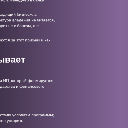
ует, а менеджер в банке
дходящий бизнес», а
уктура владения не читается,
рит не с банком, а с
ются за этот признак и как
лывает
 и ИП, который формируется
ударства и финансового
тствию условиям программы;
жно ускорить.