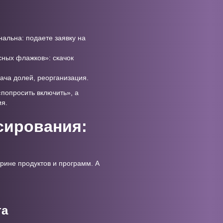
нальна: подаете заявку на
асных флажков»: скачок
ача долей, реорганизация.
«попросить включить», а
ия.
сирования:
трине продуктов и программ. А
та