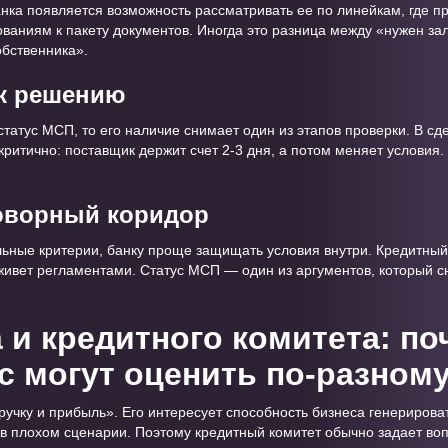
банка появляется возможность рассматривать ее по линейкам, где 
ваниям к пакету документов. Иногда это разница между «нужен зал
обственника».
 к решению
татус МСП, то его наличие снимает один из этапов проверки. В сд
ритично: поставщик держит счет 2-3 дня, а потом меняет условия
говорный коридор
льные критерии, банку проще защищать условия внутри. Кредитны
 живет регламентами. Статус МСП — один из аргументов, который 
 и кредитного комитета: по
ес могут оценить по-разном
ручку и прибыль». Его интересует способность бизнеса генерирова
 в плохом сценарии. Поэтому кредитный комитет обычно задает воп