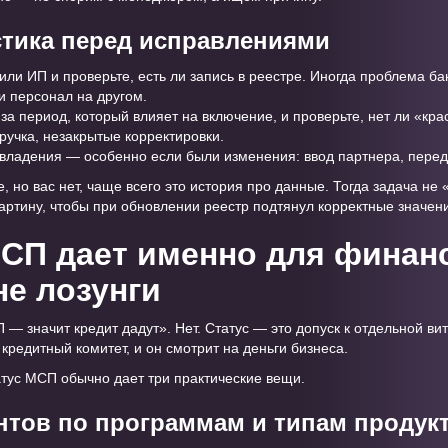
стика перед исправлениями
ли ИП и проверьте, есть ли запись в реестре. Иногда проблема ба
и персонал на другом.
за период, который влияет на включение, и проверьте, нет ли «кр
ручка, незакрытые корректировки.
владения — особенно если были изменения: ввод партнера, перед
, но вас нет, чаще всего это история про данные. Тогда задача не 
картину, чтобы при обновлении реестр подтянул корректные значен
МСП дает именно для финан
не лозунги
— значит кредит дадут». Нет. Статус — это допуск к отдельной ви
редитный комитет, и он смотрит на деньги бизнеса.
атус МСП обычно дает три практические вещи.
нтов по программам и типам продук