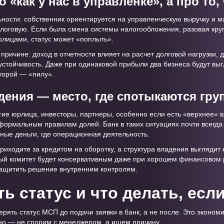
о «как у нас в управленке», а про то
ности: собственник ориентируется на управленческую выручку и м
алоговую. Если была смена системы налогообложения, разовая круп
лицами, статус может «поплыть».
 причине: доход в отчетности влияет на расчет долговой нагрузки, д
устойчивость. Даже при одинаковой прибыли два бизнеса будут выг
второй — «пилу».
адения — место, где спотыкаются гр
угие юрлица, инвесторы, партнеры, особенно если есть «верхнее» 
ормальным правилам долей. Банк в таких ситуациях почти всегда 
льные деньги, где операционная деятельность.
приходите за кредитом на оборотку, а структура владения выглядит к
ый комитет будет консервативным даже при хорошем финансовом р
защитить решение внутренним контролям.
ь статус и что делать, если
рять статус МСП до подачи заявки в банк, а не после. Это экономи
но — не спорим с менеджером, а ищем причину.