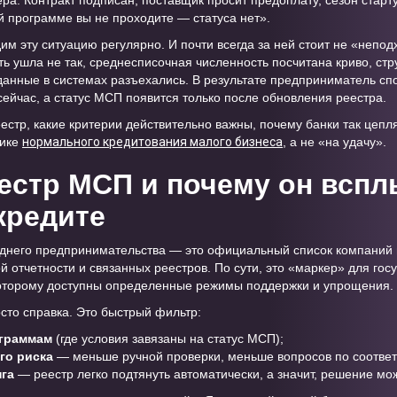
ера. Контракт подписан, поставщик просит предоплату, сезон старт
й программе вы не проходите — статуса нет».
им эту ситуацию регулярно. И почти всегда за ней стоит не «непо
ть ушла не так, среднесписочная численность посчитана криво, стр
данные в системах разъехались. В результате предприниматель спо
ейчас, а статус МСП появится только после обновления реестра.
естр, какие критерии действительно важны, почему банки так цепля
гике
нормального кредитования малого бизнеса
, а не «на удачу».
еестр МСП и почему он всп
кредите
реднего предпринимательства — это официальный список компаний
 отчетности и связанных реестров. По сути, это «маркер» для гос
 которому доступны определенные режимы поддержки и упрощения.
сто справка. Это быстрый фильтр:
ограммам
(где условия завязаны на статус МСП);
го риска
— меньше ручной проверки, меньше вопросов по соотве
нга
— реестр легко подтянуть автоматически, а значит, решение мо