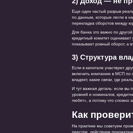
2) Доход — не пр
Еще один частый разрыв реаль
по данным, которые легли в н
перекладка оборотов между юр
Для банка это важно по другой
кредитный комитет оценивает 
показывает ровный оборот, а 
3) Структура вл
Если в капитале участвуют др
включить компанию в МСП по ф
владеет, какие связи, где реа
И тут важная деталь: если вы 
уровней и номиналов, кредитн
любят», а потому что сложно 
Как проверит
На практике мы советуем прове
реестре, действуем прагматич