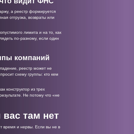
, что видит ФНС
аржу, а реестр формируется
ная отгрузка, возвраты или
опустимого лимита и на то, как
лядеть по-разному, если один
уппы компаний
владение, реестр может не
просит схему группы: кто кем
ак конструктор из трех
езультате. Не потому что «не
 вас там нет
т время и нервы. Если вы не в