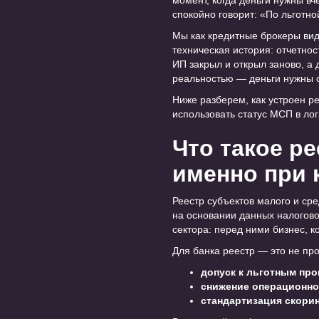
момент, когда деньги нужны вч
спокойно говорит: «По льготно
Мы как кредитные брокеры вид
техническая история: отчетнос
ИП закрыл и открыл заново, а 
реальностью — деньги нужны с
Ниже разберем, как устроен ре
использовать статус МСП в ло
Что такое р
именно при 
Реестр субъектов малого и с
на основании данных налоговой
сектора: перед ними бизнес,
Для банка реестр — это не про
допуск к льготным пр
снижение операционно
стандартизация скори