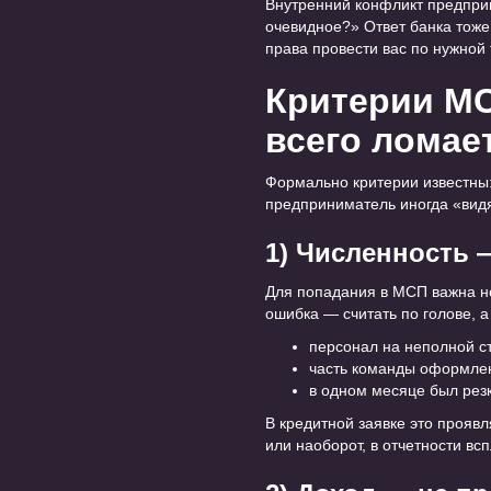
Внутренний конфликт предприн
очевидное?» Ответ банка тоже
права провести вас по нужной 
Критерии МС
всего ломае
Формально критерии известны: 
предприниматель иногда «видя
1) Численность 
Для попадания в МСП важна не
ошибка — считать по голове, а
персонал на неполной ст
часть команды оформлен
в одном месяце был резк
В кредитной заявке это прояв
или наоборот, в отчетности вс