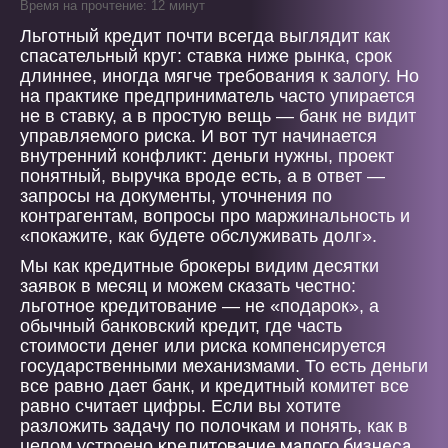
Время на прочтение: 12 минут
Льготный кредит почти всегда выглядит как
спасательный круг: ставка ниже рынка, срок
длиннее, иногда мягче требования к залогу. Но
на практике предприниматель часто упирается
не в ставку, а в простую вещь — банк не видит
управляемого риска. И вот тут начинается
внутренний конфликт: деньги нужны, проект
понятный, выручка вроде есть, а в ответ —
запросы на документы, уточнения по
контрагентам, вопросы про маржинальность и
«покажите, как будете обслуживать долг».
Мы как кредитные брокеры видим десятки
заявок в месяц и можем сказать честно:
льготное кредитование — не «подарок», а
обычный банковский кредит, где часть
стоимости денег или риска компенсируется
государственными механизмами. То есть деньги
все равно дает банк, и кредитный комитет все
равно считает цифры. Если вы хотите
разложить задачу по полочкам и понять, как в
кредитование малого бизнеса
целом устроено