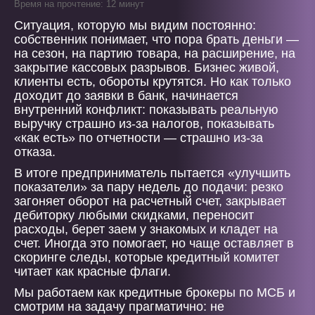
Время на прочтение: 12 минут
Ситуация, которую мы видим постоянно:
собственник понимает, что пора брать деньги —
на сезон, на партию товара, на расширение, на
закрытие кассовых разрывов. Бизнес живой,
клиенты есть, обороты крутятся. Но как только
доходит до заявки в банк, начинается
внутренний конфликт: показывать реальную
выручку страшно из-за налогов, показывать
«как есть» по отчетности — страшно из-за
отказа.
В итоге предприниматель пытается «улучшить
показатели» за пару недель до подачи: резко
загоняет оборот на расчетный счет, закрывает
дебиторку любыми скидками, переносит
расходы, берет заем у знакомых и кладет на
счет. Иногда это помогает, но чаще оставляет в
скоринге следы, которые кредитный комитет
читает как красные флаги.
Мы работаем как кредитные брокеры по МСБ и
смотрим на задачу прагматично: не