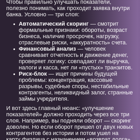
Чтобы правильно улучшать показатели,
полезно понимать, как проходит заявка внутри
банка. Условно — три слоя:
Автоматический скоринг
— смотрит
формальные признаки: обороты, возраст
бизнеса, наличие просрочек, нагрузку,
отраслевые риски, «аккуратность» счета.
Финансовый анализ
— человек
сравнивает отчетность и движение денег,
проверяет логику: совпадают ли выручка,
налоги и касса, нет ли «пустых» транзитов.
Риск-блок
— ищет причины будущей
проблемы: концентрация, кассовые
разрывы, судебные споры, нестабильные
контрагенты, неликвидный залог, странные
займы учредителя.
И вот здесь главный нюанс: «улучшение
показателей» должно проходить через все три
слоя. Например, вы подняли оборот — скоринг
доволен. Но если оборот пришел от двух новых
контрагентов без истории и потом ушел на
карту физлица с назначением «возврат долга»,