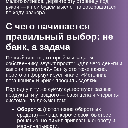
малого бизнеса
, держите эту страницу под
рукой — к ней будем мысленно возвращаться
по ходу разбора.
С чего начинается
правильный выбор: не
банк, а задача
Первый вопрос, который мы задаем
собственнику, звучит просто: «Для чего деньги и
как они вернутся?» Банку это тоже важно,
просто он формулирует иначе: «Источник
погашения» и «риск-профиль сделки».
Под одну и ту же сумму существуют разные
продукты, и у каждого — своя цена и «нервная
система» по документам:
Оборотка
(пополнение оборотных
средств) — чаще короче срок, быстрее
решение, но лимит привязан к обороту и
маржинальности.