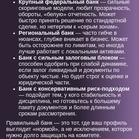
Крупный федеральный банк
— сильные
скоринговые модели, любит прозрачность,
обороты, «белую» отчетность. Может
быстро принять решение по стандартной
сделке, но нетерпим к «серым зонам».
Региональный банк
— часто гибче в
нюансах, глубже вникает в бизнес. Может
быть осторожнее по лимитам, но иногда
лучше работает с локальными активами.
Банк с сильным залоговым блоком
—
способен одобрить при слабой динамике,
если залог ликвидный и документы по
объекту чистые. Но будет строг к оценке и
юридической части.
Банк с консервативным риск-подходом
— подойдет тем, у кого стабильность и
дисциплина, но готовьтесь к большему
пакету документов и более длинным
срокам рассмотрения.
Правильный банк — это тот, где ваш профиль
выглядит «нормой», а не исключением, которое
нужно долго защищать на комитете.