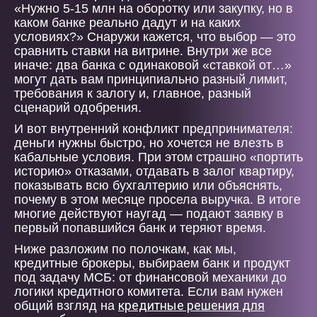
«Нужно 5-15 млн на оборотку или закупку, но в
каком банке реально дадут и на каких
условиях?» Снаружи кажется, что выбор — это
сравнить ставки на витрине. Внутри же все
иначе: два банка с одинаковой «ставкой от…»
могут дать вам принципиально разный лимит,
требования к залогу и, главное, разный
сценарий одобрения.
И вот внутренний конфликт предпринимателя:
деньги нужны быстро, но хочется не влезть в
кабальные условия. При этом страшно «портить
историю» отказами, отдавать в залог квартиру,
показывать всю бухгалтерию или объяснять,
почему в этом месяце просела выручка. В итоге
многие действуют наугад — подают заявку в
первый попавшийся банк и теряют время.
Ниже разложим по полочкам, как мы,
кредитные брокеры, выбираем банк и продукт
под задачу МСБ: от финансовой механики до
логики кредитного комитета. Если вам нужен
кредитные решения для
общий взгляд на