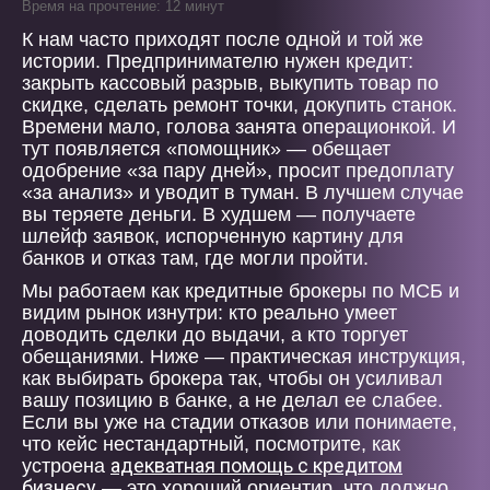
Время на прочтение: 12 минут
К нам часто приходят после одной и той же
истории. Предпринимателю нужен кредит:
закрыть кассовый разрыв, выкупить товар по
скидке, сделать ремонт точки, докупить станок.
Времени мало, голова занята операционкой. И
тут появляется «помощник» — обещает
одобрение «за пару дней», просит предоплату
«за анализ» и уводит в туман. В лучшем случае
вы теряете деньги. В худшем — получаете
шлейф заявок, испорченную картину для
банков и отказ там, где могли пройти.
Мы работаем как кредитные брокеры по МСБ и
видим рынок изнутри: кто реально умеет
доводить сделки до выдачи, а кто торгует
обещаниями. Ниже — практическая инструкция,
как выбирать брокера так, чтобы он усиливал
вашу позицию в банке, а не делал ее слабее.
Если вы уже на стадии отказов или понимаете,
что кейс нестандартный, посмотрите, как
адекватная помощь с кредитом
устроена
бизнесу
— это хороший ориентир, что должно