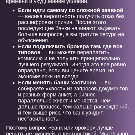
времени и ухудшением условий.
Если идти самому со сложной заявкой
— велика вероятность получить отказ без
расшифровки причин. После этого
последующие банки начинают задавать
больше вопросов, а вы тратите ресурс на
объяснения.
Если подключить брокера там, где все
типовое
— вы можете переплатить
комиссию и не получить принципиально
лучшего результата. Иногда это все равно
оправдано, если вы цените время, но
экономически не всегда.
Если менять банки хаотично
— вы
собираете «хвост» из запросов документов
и разных форм анкет, а бизнес
параллельно живет и меняется. Чем
дольше процесс, тем больше расхождений,
и тем выше риск, что банк увидит
нестабильность.
Поэтому вопрос «банк или брокер» лучше
решать не эмоцией, а диагностикой. Мы обычно