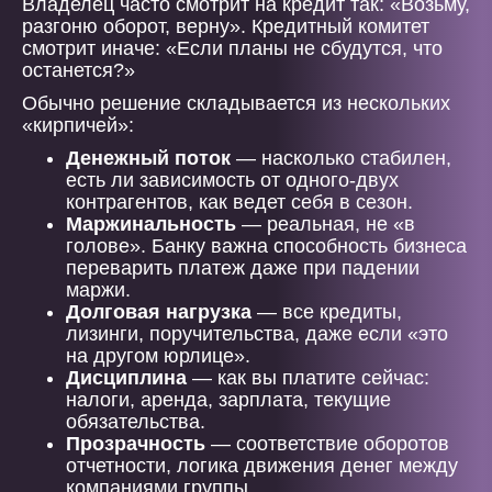
Владелец часто смотрит на кредит так: «Возьму,
разгоню оборот, верну». Кредитный комитет
смотрит иначе: «Если планы не сбудутся, что
останется?»
Обычно решение складывается из нескольких
«кирпичей»:
Денежный поток
— насколько стабилен,
есть ли зависимость от одного-двух
контрагентов, как ведет себя в сезон.
Маржинальность
— реальная, не «в
голове». Банку важна способность бизнеса
переварить платеж даже при падении
маржи.
Долговая нагрузка
— все кредиты,
лизинги, поручительства, даже если «это
на другом юрлице».
Дисциплина
— как вы платите сейчас:
налоги, аренда, зарплата, текущие
обязательства.
Прозрачность
— соответствие оборотов
отчетности, логика движения денег между
компаниями группы.