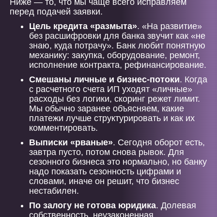
Ниже — то, что мы чаще всего исправляем
перед подачей заявки.
Цель кредита «размыта»
. «На развитие»
без расшифровки для банка звучит как «не
знаю, куда потрачу». Банк любит понятную
механику: закупка, оборудование, ремонт,
исполнение контракта, рефинансирование.
Смешаны личные и бизнес-потоки
. Когда
с расчетного счета ИП уходят «личные»
расходы без логики, скоринг режет лимит.
Мы обычно заранее объясняем, какие
платежи лучше структурировать и как их
комментировать.
Выписки «рваные»
. Сегодня оборот есть,
завтра пусто, потом снова рывок. Для
сезонного бизнеса это нормально, но банку
надо показать сезонность цифрами и
словами, иначе он решит, что бизнес
нестабилен.
По залогу не готова юридика
. Долевая
собственность, неузаконенная