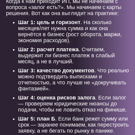
Когда к нам приходит ИП, мы не начинаем с
вопроса «залог есть?». Мы начинаем с карты
решения. Вот как она выглядит на практике:
Шаг 1: цель и горизонт
. На сколько
месяцев/лет нужна сумма и как она
вернётся в бизнес (рост оборота, маржи,
экономия расходов).
Шаг 2: расчет платежа
. Считаем,
выдержит ли бизнес платеж в слабый
месяц, а не в лучший.
Шаг 3: качество документов
. Что реально
можно подтвердить выписками и
отчетностью, а что лучше не «докручивать
фантазией».
Шаг 4: оценка рисков залога
. Если залог
— проверяем юридические нюансы до
подачи, чтобы не ловить отказ на финише.
Шаг 5: план Б
. Если банк режет сумму или
срок — заранее понимаем, как перестроить
заявку, а не бегать по рынку в панике.