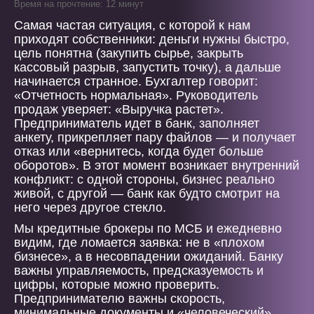
Время на прочтение: 12 минут
Самая частая ситуация, с которой к нам
приходят собственники: деньги нужны быстро,
цель понятна (закупить сырье, закрыть
кассовый разрыв, запустить точку), а дальше
начинается странное. Бухгалтер говорит:
«Отчетность нормальная». Руководитель
продаж уверяет: «Выручка растет».
Предприниматель идет в банк, заполняет
анкету, прикрепляет пару файлов — и получает
отказ или «вернитесь, когда будет больше
оборотов». В этот момент возникает внутренний
конфликт: с одной стороны, бизнес реально
живой, с другой — банк как будто смотрит на
него через другое стекло.
Мы кредитные брокеры по МСБ и ежедневно
видим, где ломается заявка: не в «плохом
бизнесе», а в несовпадении ожиданий. Банку
важны управляемость, предсказуемость и
цифры, которые можно проверить.
Предпринимателю важны скорость,
минимальные документы и «человеческий»