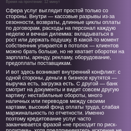
Время на прочтение: 12 минут
Сфера услуг выглядит простой только со
стороны. Внутри — кассовые разрывы из-за
сезонности, возвраты, длинные циклы оплаты
по договорам, расходы на персонал каждую
неделю и вечная дилемма: вкладываться в
рост или держать подушку. В какой-то момент
собственник упирается в потолок — клиентов
можно брать больше, но не хватает оборотки на
зарплаты, аренду, рекламу, оборудование,
предоплаты поставщикам.
И вот здесь возникает внутренний конфликт: с
одной стороны, деньги в бизнесе крутятся —
выручка есть, загрузка есть. С другой — банк
смотрит на документы и видит совсем другую
картину: нестабильные обороты, много
наличных или переводов между своими
картами, высокий фонд оплаты труда, слабая
маржинальность по отчетности. Именно
поэтому кредитование услуг часто
заканчивается фразой «не проходит по риск-
политике», хотя предприниматель искренне не