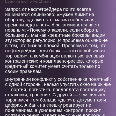
Время на прочтение: 11 минут
Запрос от нефтетрейдера почти всегда
начинается одинаково: «Нужен лимит на
оборотку, сделки есть, маржа небольшая,
времени ждать нет». А заканчивается часто
нервным: «Почему отказали, если обороты
большие?» Мы как кредитные брокеры видим
эту историю регулярно. И проблема обычно не
в том, что бизнес плохой. Проблема в том, что
нефтетрейдинг для банка — это не «обычная
торговля», а комбинация валютных, ценовых,
контрагентских и комплаенс-рисков, которые
кредитный комитет умеет считать только по
своим правилам.
Внутренний конфликт у собственника понятный:
с одной стороны, нельзя упустить окно на рынке
— партия, логистика, предоплата поставщику,
страховки, хранение. С другой — чем сильнее
торопимся, тем больше «дыр» в документах и
цифрах. А банк на спешку реагирует не
пониманием, а усилением контроля: просит
подтверждения, задает неудобные вопросы и