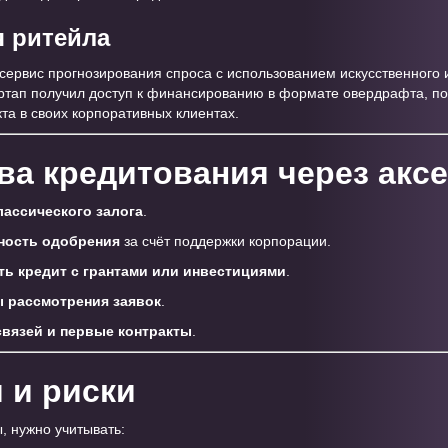
я ритейла
ервис прогнозирования спроса с использованием искусственного 
артап получил доступ к финансированию в формате овердрафта, по
та в своих корпоративных клиентах.
а кредитования через акс
лассического залога
.
ность одобрения
за счёт поддержки корпорации.
ь кредит с грантами или инвестициями
.
 рассмотрения заявок
.
вязей и первые контракты
.
 и риски
 нужно учитывать: