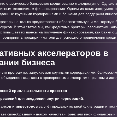
виях классическое банковское кредитование малодоступно. Однако 
тивным механизмам финансирования. Одним из таких инструменто
зданные крупными корпорациями и банками для поддержки иннова
раторы не только предоставляют образовательную и менторскую ба
урсов. В этой статье мы, как кредитные брокеры, рассмотрим, как
 повышает их шансы на получение финансирования, как банки оце
т предпринять предприниматели для успешного привлечения кредито
ативных акселераторов в
ании бизнеса
 это программа, запускаемая крупными корпорациями, банковским
 объединяет стартапы с проверенными экспертами, рынком и ист
нной привлекательности проектов
.
решений для внедрения внутри корпораций
.
банков и инвесторов
за счёт предварительной фильтрации и тест
ает своеобразным «знаком качества». Банк или иной финансовый ин