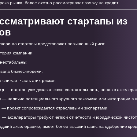
рока рынка, более охотно рассматривает заявку на кредит.
ассматривают стартапы из
ов
 скоринга стартапы представляют повышенный риск:
стория компании;
нестабильны;
овала бизнес-модели.
 снижает часть этих рисков:
ор
— стартап уже доказал свою состоятельность, попав в акселер
и
— наличие потенциального крупного заказчика или интеграции в ц
а
— проект сопровождается отраслевыми экспертами.
и
— акселераторы требуют чёткой отчетности и юридической чистот
едший акселерацию, имеет более высокий шанс на одобрение кред