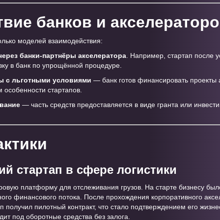
вие банков и акселератор
олько моделей взаимодействия:
через банки-партнёры акселератора
. Например, стартап после 
вку в банк по упрощённой процедуре.
ы с льготными условиями
— банк готов финансировать проекты 
 особенности стартапов.
вание
— часть средств предоставляется в виде гранта или инвести
актики
ий стартап в сфере логистики
вую платформу для отслеживания грузов. На старте бизнесу было 
ьного финансового потока. После прохождения корпоративного акс
п получил пилотный контракт, что стало подтверждением его жизне
дит под оборотные средства без залога.