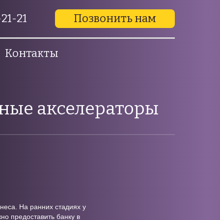
21-21
Позвонить нам
Контакты
вные акселераторы
неса. На ранних стадиях у
но предоставить банку в