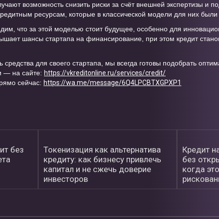
учают возможность снизить риски за счёт внешней экспертизы и п
редитным ресурсам, которые в классической модели для них были
идим, что за этой моделью стоит будущее, особенно для инновацио
ышает шансы стартапа на финансирование, при этом кредит стано
ь средства для своего стартапа, мы всегда готовы подобрать опти
 — на сайте:
https://vkreditonline.ru/services/credit/
прямо сейчас:
https://wa.me/message/6Q4LPCBTXGPXP1
ит без
Токенизация как альтернатива
Кредит н
ета
кредиту: как бизнесу привлечь
без откр
капитал и не сжечь доверие
когда это
инвесторов
рискован