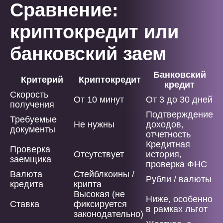
Сравнение:
криптокредит или
банковский заем
Банковский
Критерий
Криптокредит
кредит
Скорость
От 10 минут
От 3 до 30 дней
получения
Подтверждение
Требуемые
Не нужны
доходов,
документы
отчетность
Кредитная
Проверка
Отсутствует
история,
заемщика
проверка ФНС
Валюта
Стейблкоины /
Рубли / валюты
кредита
крипта
Высокая (не
Ниже, особенно
Ставка
фиксируется
в рамках льгот
законодательно)