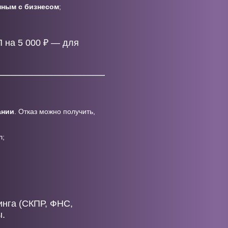
нным с бизнесом
;
П на 5 000 ₽ — для
ании
. Отказ можно получить,
л;
инга (СКПР, ФНС,
ы.