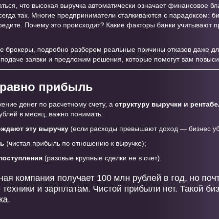
аться, что высокая выручка автоматически означает финансовое б
всегда так. Многие предприниматели сталкиваются с парадоксом: б
 кредите. Почему это происходит? Какие факторы банки учитывают 
ные брокеры, подробно разберем реальные причины отказов даже д
подаче заявки и предложим решения, которые помогут вам повыси
 равно прибыль
жение денег по расчетному счету, а
структуру выручки и рентабе
ублей в месяц, важно понимать:
ождают эту выручку
(если расходы превышают доход — бизнес уб
ть
(чистая прибыль по отношению к выручке);
поступления
(разовые крупные сделки не в счет).
ная компания получает 100 млн рублей в год, но поч
 техники и зарплатам. Чистой прибыли нет. Такой би
ка.