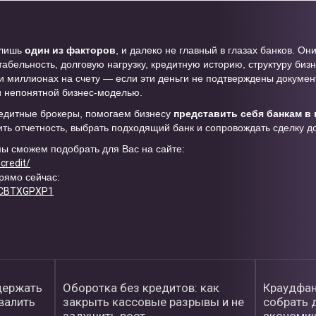
 лишь
один из факторов
, и далеко не главный в глазах банков. Он
табельность, долговую нагрузку, кредитную историю, структуру бизн
и миллионах на счету — если эти деньги не подтверждены докуме
и непонятной бизнес-моделью.
едитные брокеры, помогаем бизнесу
представить себя банкам в
ить отчетность, выбрать подходящий банк и сопровождать сделку д
ы сможем подобрать для Вас на сайте:
/credit/
рямо сейчас:
PCBTXGPXP1
держать
Оборотка без кредитов: как
Краудфан
овалить
закрыть кассовые разрывы и не
собрать д