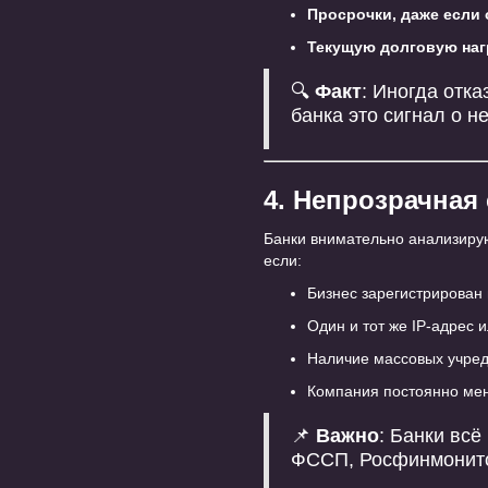
Просрочки, даже если
Текущую долговую наг
🔍
Факт
: Иногда отка
банка это сигнал о 
4. Непрозрачная
Банки внимательно анализир
если:
Бизнес зарегистрирован
Один и тот же IP-адрес 
Наличие массовых учред
Компания постоянно мен
📌
Важно
: Банки вс
ФССП, Росфинмонито