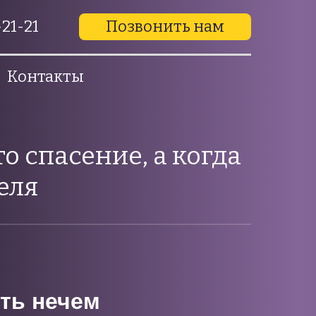
21-21
Позвонить нам
Контакты
о спасение, а когда
еля
ить нечем