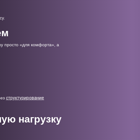
су.
ем
ку просто «для комфорта», а
рез
структурирование
ную нагрузку