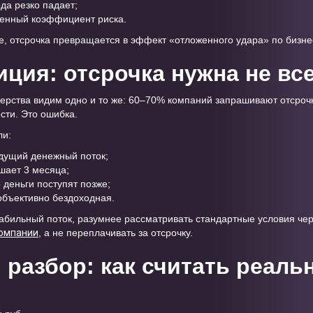
да резко падает;
енный коэффициент риска.
ее, отсрочка превращается в эффект «отложенного удара» по бизне
иция: отсрочка нужна не вс
керства видим одно и то же: 60–70% компаний запрашивают отсроч
сти. Это ошибка.
ли:
дущий денежный поток;
шает 3 месяца;
 деньги поступят позже;
объективно бездоходная.
табильный поток, разумнее рассматривать стандартные условия че
компании
, а не переплачивать за отсрочку.
разбор: как считать реаль