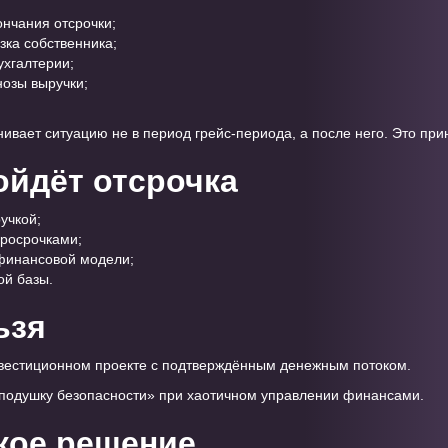
ончания отсрочки;
зка собственника;
ухгалтерии;
озы выручки;
нивает ситуацию не в период грейс-периода, а после него. Это пр
ойдёт отсрочка
учкой;
росрочками;
финансовой модели;
ой базы.
ьзя
нвестиционном проекте с подтверждённым денежным потоком.
«подушку безопасности» при хаотичном управлении финансами.
кое решение