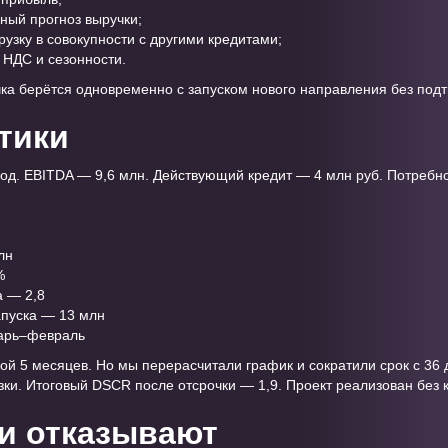
ный прогноз выручки;
рузку в совокупности с другими кредитами;
 НДС и сезонности.
чка берётся одновременно с запуском нового направления без под
ктики
год. EBITDA — 9,6 млн. Действующий кредит — 4 млн руб. Потребно
лн
%
а — 2,8
апуска — 13 млн
арь–февраль
ой 5 месяцев. Но мы перерасчитали график и сократили срок с 36 
узки. Итоговый DSCR после отсрочки — 1,9. Проект реализован без 
и отказывают