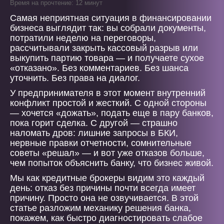
Время на прочтение: 12 минут
Самая неприятная ситуация в финансировании
бизнеса выглядит так: вы собрали документы,
потратили неделю на переговоры,
рассчитывали закрыть кассовый разрыв или
выкупить партию товара — и получаете сухое
«отказано». Без комментариев. Без шанса
уточнить. Без права на диалог.
У предпринимателя в этот момент внутренний
конфликт простой и жесткий. С одной стороны
— хочется «дожать», подать еще в пару банков,
пока горит сделка. С другой — страшно
наломать дров: лишние запросы в БКИ,
нервные правки отчетности, сомнительные
советы «решал» — и вот уже отказов больше,
чем попыток объяснить банку, что бизнес живой.
Мы как кредитные брокеры видим это каждый
день: отказ без причины почти всегда имеет
причину. Просто она не озвучивается. В этой
статье разложим механику решения банка,
покажем, как быстро диагностировать слабое