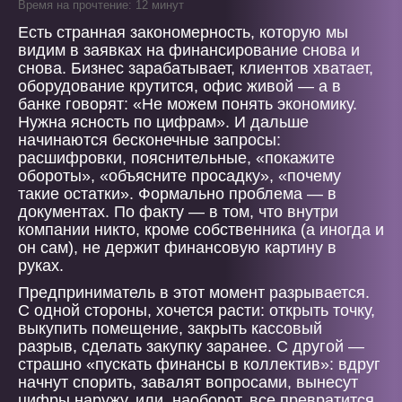
Время на прочтение: 12 минут
Есть странная закономерность, которую мы
видим в заявках на финансирование снова и
снова. Бизнес зарабатывает, клиентов хватает,
оборудование крутится, офис живой — а в
банке говорят: «Не можем понять экономику.
Нужна ясность по цифрам». И дальше
начинаются бесконечные запросы:
расшифровки, пояснительные, «покажите
обороты», «объясните просадку», «почему
такие остатки». Формально проблема — в
документах. По факту — в том, что внутри
компании никто, кроме собственника (а иногда и
он сам), не держит финансовую картину в
руках.
Предприниматель в этот момент разрывается.
С одной стороны, хочется расти: открыть точку,
выкупить помещение, закрыть кассовый
разрыв, сделать закупку заранее. С другой —
страшно «пускать финансы в коллектив»: вдруг
начнут спорить, завалят вопросами, вынесут
цифры наружу, или, наоборот, все превратится