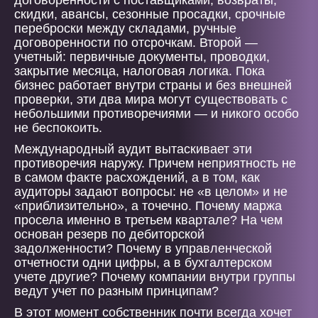
договоренности с поставщиками, возвраты,
скидки, авансы, сезонные просадки, срочные
переброски между складами, ручные
договоренности по отсрочкам. Второй —
учетный: первичные документы, проводки,
закрытие месяца, налоговая логика. Пока
бизнес работает внутри страны и без внешней
проверки, эти два мира могут существовать с
небольшими противоречиями — и никого особо
не беспокоить.
Международный аудит вытаскивает эти
противоречия наружу. Причем неприятность не
в самом факте расхождений, а в том, как
аудиторы задают вопросы: не «в целом» и не
«приблизительно», а точечно. Почему маржа
просела именно в третьем квартале? На чем
основан резерв по дебиторской
задолженности? Почему в управленческой
отчетности одни цифры, а в бухгалтерском
учете другие? Почему компании внутри группы
ведут учет по разным принципам?
В этот момент собственник почти всегда хочет