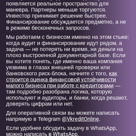
появляется реальное пространство для
маневра. Партнеры меньше торгуются.
Инвестор принимает решение быстрее.
Финансирование обсуждается предметно, а не
в режиме бесконечных запросов.
Мы работаем с бизнесом именно на этом стыке:
когда аудит и финансирование идут рядом, а
задача — не потерять ни время, ни деньги на
плохо выстроенной документарной базе. Если
вы хотите понять, где именно ваша компания
уязвима в глазах внешней проверки или
как
банковского риск-блока, начните с того,
строится оценка финансовой устойчивости
малого бизнеса при работе с кредиторами
—
там подробно разобрана логика, которую
используют и аудиторы, и банки, когда решают,
доверять цифрам или нет.
Для оперативной связи вы можете написать
@VkreditOnline
напрямую в Telegram
.
Если удобнее обсудить задачу в WhatsApp,
в WhatsApp
можно написать
.