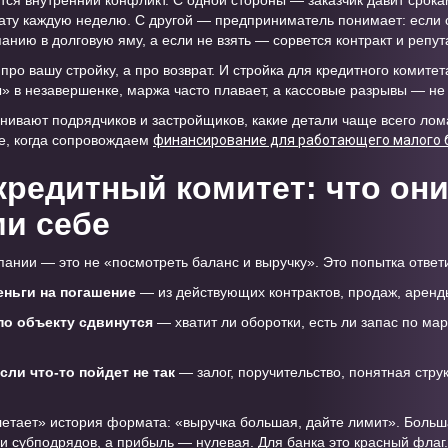
ется внутренний конфликт. С одной стороны — заказчик давит срока
ату каждую неделю. С другой — предприниматель понимает: если с
анию в долговую яму, а если не взять — сорвется контракт и репут
 про вашу стройку, а про возврат. И стройка для кредитного комит
» в незавершенке, маржа часто плавает, а кассовые разрывы — не
нивают подрядчиков и застройщиков, какие детали чаще всего ло
е, когда сопровождаем
финансирование для работающего малого 
кредитный комитет: что он
ми себе
ании — это не «посмотреть баланс и выручку». Это попытка ответи
еньги на погашение
— из действующих контрактов, продаж, аренды
 по объекту сдвинутся
— хватит ли оборотки, есть ли запас по ма
сли что-то пойдет не так
— залог, поручительство, понятная стру
летает» история формата: «выручка большая, дайте лимит». Больш
и субподрядов, а прибыль — нулевая. Для банка это красный флаг.