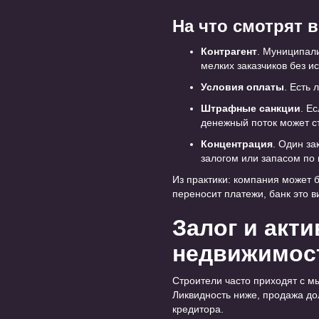
На что смотрят 
Контрагент
. Муниципал
мелких заказчиков без и
Условия оплаты
. Есть 
Штрафные санкции
. Е
денежный поток может с
Концентрация
. Один за
залогом или запасом по
Из практики: компания может б
переносит платежи, банк это в
Залог и акти
недвижимост
Строители часто приходят с мы
Ликвидность ниже, продажа дол
кредитора.