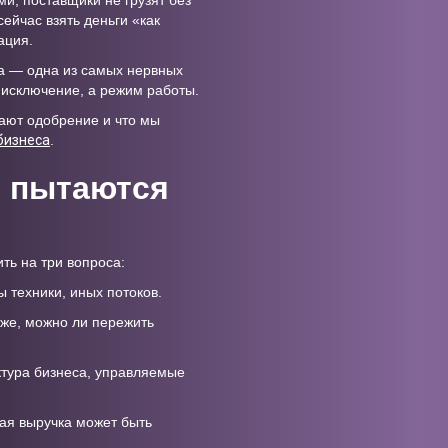
ми, поставщики не грузят без
ейчас взять деньги «как
ация.
ета — одна из самых нервных
 исключение, а режим работы.
мают одобрение и что мы
бизнеса
.
и пытаются
ть на три вопроса:
 техники, иных потоков.
рже, можно ли пережить
ктура бизнеса, управляемые
ая выручка может быть