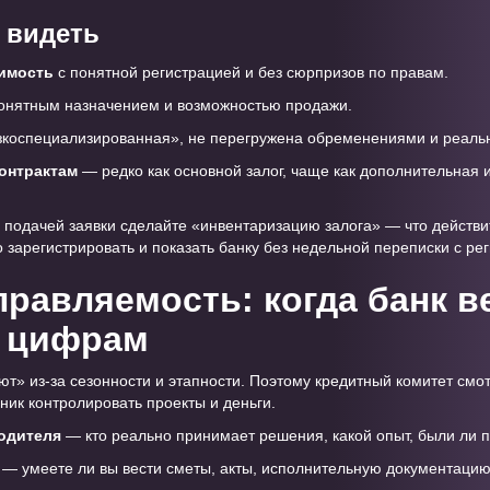
 видеть
имость
с понятной регистрацией и без сюрпризов по правам.
онятным назначением и возможностью продажи.
узкоспециализированная», не перегружена обременениями и реальн
онтрактам
— редко как основной залог, чаще как дополнительная 
 подачей заявки сделайте «инвентаризацию залога» — что действит
о зарегистрировать и показать банку без недельной переписки с ре
правляемость: когда банк 
м цифрам
ют» из-за сезонности и этапности. Поэтому кредитный комитет смо
ник контролировать проекты и деньги.
одителя
— кто реально принимает решения, какой опыт, были ли 
— умеете ли вы вести сметы, акты, исполнительную документацию