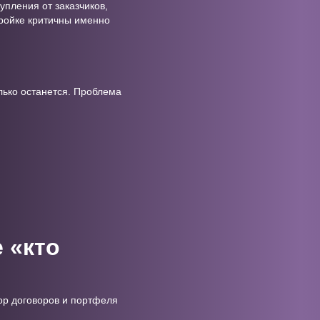
упления от заказчиков,
тройке критичны именно
лько останется. Проблема
 «кто
бор договоров и портфеля