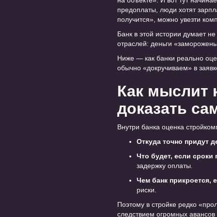
на объекте». И вот тут начина
предоплаты, люди хотят зарпл
получится», можно увезти комп
Банк в этой истории думает не
отраслей: деньги «заморожены
Ниже — как банки реально оце
обычно «докручиваем» в заявк
Как мыслит 
доказать са
Внутри банка оценка стройкомп
Откуда точно придут д
Что будет, если сроки
задержку оплаты.
Чем банк прикроется, е
риски.
Поэтому в стройке редко «про
следствием огромных авансов 