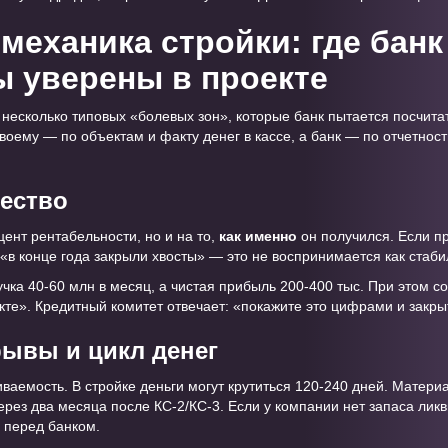
механика стройки: где банк
ы уверены в проекте
несколько типовых «болевых зон», которые банк пытается посчитат
оему — по объектам и факту денег в кассе, а банк — по отчетност
чество
цент рентабельности, но и на то,
как именно
он получился. Если п
«в конце года закрыли хвосты» — это не воспринимается как стаби
учка 40-60 млн в месяц, а чистая прибыль 200-400 тыс. При этом с
те». Кредитный комитет отвечает: «покажите это цифрами и закр
рывы и цикл денег
иваемость. В стройке деньги могут крутиться 120-240 дней. Матер
рез два месяца после КС-2/КС-3. Если у компании нет запаса ликв
 перед банком.